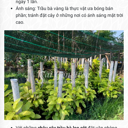
ngày 1 lần.
Ánh sáng: Trầu bà vàng là thực vật ưa bóng bán
phần; tránh đặt cây ở những nơi có ánh sáng mặt trời
cao.
Với những
chậu cây trầu bà leo cột
đặt văn phòng