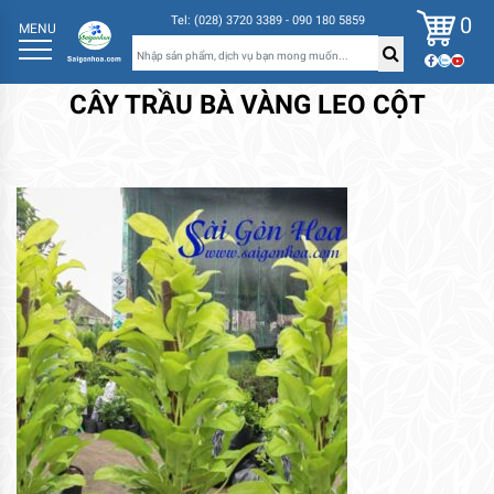
0
Tel: (028) 3720 3389 - 090 180 5859
MENU
CÂY TRẦU BÀ VÀNG LEO CỘT