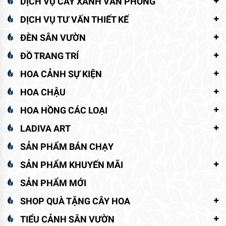
DỊCH VỤ CÂY XANH VĂN PHÒNG
DỊCH VỤ TƯ VẤN THIẾT KẾ
ĐÈN SÂN VƯỜN
ĐỒ TRANG TRÍ
HOA CẢNH SỰ KIỆN
HOA CHẬU
HOA HỒNG CÁC LOẠI
LADIVA ART
SẢN PHẨM BÁN CHẠY
SẢN PHẨM KHUYẾN MÃI
SẢN PHẨM MỚI
SHOP QUÀ TẶNG CÂY HOA
TIỂU CẢNH SÂN VƯỜN