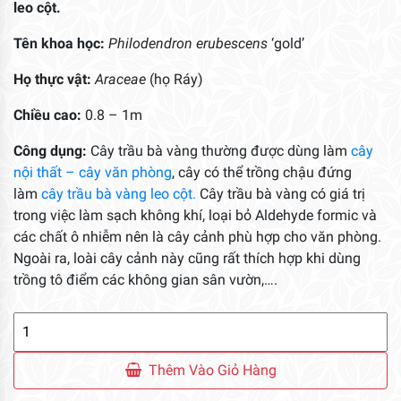
leo cột.
Tên khoa học:
Philodendron erubescens
‘gold’
Họ thực vật:
Araceae
(họ Ráy)
Chiều cao:
0.8 – 1m
Công dụng:
Cây trầu bà vàng thường được dùng làm
cây
nội thất – cây văn phòng
, cây có thể trồng chậu đứng
làm
cây trầu bà vàng leo cột.
Cây trầu bà vàng có giá trị
trong việc làm sạch không khí, loại bỏ Aldehyde formic và
các chất ô nhiễm nên là cây cảnh phù hợp cho văn phòng.
Ngoài ra, loài cây cảnh này cũng rất thích hợp khi dùng
trồng tô điểm các không gian sân vườn,….
Cây
Trầu
Bà
Thêm Vào Giỏ Hàng
Vàng