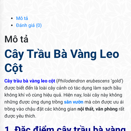
Leo
Cột
số
Mô tả
lượng
Đánh giá (0)
Mô tả
Cây Trầu Bà Vàng Leo
Cột
Cây trầu bà vàng leo cột
(
Philodendron erubescens
‘gold’)
được biết đến là loài cây cảnh có tác dụng làm sạch bầu
không khí vô cùng hiệu quả. Hiện nay, loài cây này không
những được ứng dụng trồng
sân vườn
mà còn được ưu ái
trồng vào chậu đặt các không gian
nội thất, văn phòng
rất
được yêu thích.
1. Đặc điểm cây trầu bà vàng