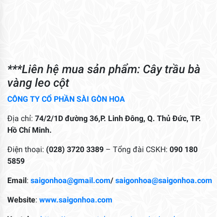
***Liên hệ mua sản phẩm: Cây trầu bà
vàng leo cột
CÔNG TY CỔ PHẦN SÀI GÒN HOA
Địa chỉ:
74/2/1D đường 36,P. Linh Đông, Q. Thủ Đức, TP.
Hồ Chí Minh.
Điện thoại:
(028) 3720 3389
– Tổng đài CSKH:
090 180
5859
Email
:
saigonhoa@gmail.com
/
saigonhoa@saigonhoa.com
Website
:
www.saigonhoa.com