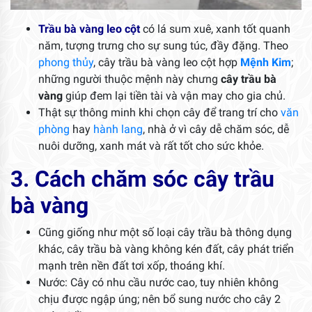
Trầu bà vàng leo cột
có lá sum xuê, xanh tốt quanh
năm, tượng trưng cho sự sung túc, đầy đặng. Theo
phong thủy
, cây trầu bà vàng leo cột hợp
Mệnh Kim
;
những người thuộc mệnh này chưng
cây trầu bà
vàng
giúp đem lại tiền tài và vận may cho gia chủ.
Thật sự thông minh khi chọn cây để trang trí cho
văn
phòng
hay
hành lang
, nhà ở vì cây dễ chăm sóc, dễ
nuôi dưỡng, xanh mát và rất tốt cho sức khỏe.
3. Cách chăm sóc cây trầu
bà vàng
Cũng giống như một số loại cây trầu bà thông dụng
khác, cây trầu bà vàng không kén đất, cây phát triển
mạnh trên nền đất tơi xốp, thoáng khí.
Nước: Cây có nhu cầu nước cao, tuy nhiên không
chịu được ngập úng; nên bổ sung nước cho cây 2