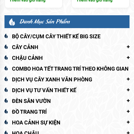
Danh Mục Sản Phẩm
BỘ CÂY/CỤM CÂY THIẾT KẾ BIG SIZE
CÂY CẢNH
CHẬU CẢNH
COMBO HOA TẾT TRANG TRÍ THEO KHÔNG GIAN
DỊCH VỤ CÂY XANH VĂN PHÒNG
DỊCH VỤ TƯ VẤN THIẾT KẾ
ĐÈN SÂN VƯỜN
ĐỒ TRANG TRÍ
HOA CẢNH SỰ KIỆN
HOA CHẬU