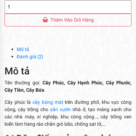
Cây
Phúc
số
Thêm Vào Giỏ Hàng
lượng
Mô tả
Đánh giá (2)
Mô tả
Tên thường gọi:
Cây Phúc, Cây Hạnh Phúc, Cây Phước,
Cây Tiền, Cây Bứa
Cây phúc là
cây bóng mát
trên đường phố, khu vực công
cộng, cây trồng cho
sân vườn
nhà ở, tạo mảng xanh cho
các nhà máy, xí nghiệp, khu công cộng…, cây trồng ven
biển làm hàng rào chắn gió bão, chống sạt lở,…