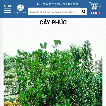
0
Tel: (028) 3720 3389 - 090 180 5859
MENU
CÂY PHÚC