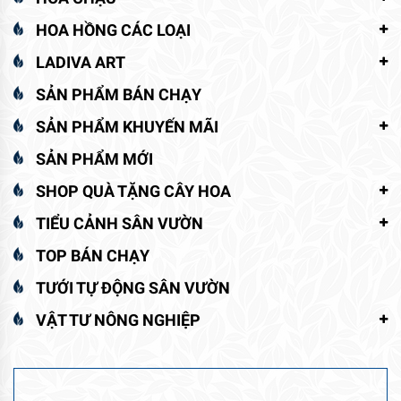
HOA HỒNG CÁC LOẠI
LADIVA ART
SẢN PHẨM BÁN CHẠY
SẢN PHẨM KHUYẾN MÃI
SẢN PHẨM MỚI
SHOP QUÀ TẶNG CÂY HOA
TIỂU CẢNH SÂN VƯỜN
TOP BÁN CHẠY
TƯỚI TỰ ĐỘNG SÂN VƯỜN
VẬT TƯ NÔNG NGHIỆP