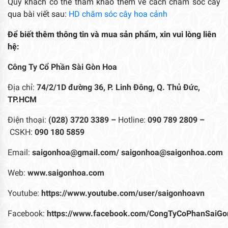
Quý khách có thể tham khảo thêm về cách chăm sóc cây
qua bài viết sau:
HD chăm sóc cây hoa cảnh
Để biết thêm thông tin và mua sản phẩm, xin vui lòng liên
hệ:
Công Ty Cổ Phần Sài Gòn Hoa
Địa chỉ:
74/2/1D đường 36, P. Linh Đông, Q. Thủ Đức,
TP.HCM
Điện thoại:
(028) 3720 3389 –
Hotline:
090 789 2809 –
CSKH:
090 180 5859
Email:
saigonhoa@gmail.com/
saigonhoa@saigonhoa.com
Web:
www.saigonhoa.com
Youtube:
https://www.youtube.com/user/saigonhoavn
Facebook:
https://www.facebook.com/CongTyCoPhanSaiGo