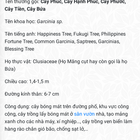
Tên thường gọi
:
Cây Phúc,
Cây Hạnh Phúc, Cây Phước,
Cây Tiền, Cây Bứa
Tên khoa học:
Garcinia sp.
Tên tiếng anh: Happiness Tree, Fukugi Tree, Philippines
Fortune Tree, Common Garcinia, Saptrees, Garcinias,
Blessing Tree
Họ thực vật
:
Clusiaceae (Họ Măng cụt hay còn gọi là họ
Bứa)
Chiều cao: 1,4-1,5 m
Đường kính thân: 6-7 cm
Công dụng: cây bóng mát trên đường phố, khu vực công
cộng, cây trồng lấy bóng mát ở
sân vườn
nhà, tạo mảng
xanh cho các nhà máy, xí nghiệp…, cây trồng ven biển làm
hàng rào chắn gió bão, chống sạt lở,…