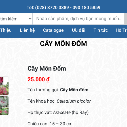
Tel: (028) 3720 3389 - 090 180 5859
 Thiệu
Liên hệ
Catalogue
Ưu đãi
Tin tức
Hỗ T
CÂY MÔN ĐỐM
Cây Môn Đốm
25.000
₫
Tên thường gọi:
Cây Môn đốm
Tên khoa học:
Caladium bicolor
Họ thực vật:
Araceate
(họ Ráy)
Chiều cao: 15 – 30 cm