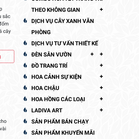
p
THEO KHÔNG GIAN
u sắc
DỊCH VỤ CÂY XANH VĂN
 đốm
á cây
PHÒNG
DỊCH VỤ TƯ VẤN THIẾT KẾ
ĐÈN SÂN VƯỜN
g
ĐỒ TRANG TRÍ
HOA CẢNH SỰ KIỆN
HOA CHẬU
HOA HỒNG CÁC LOẠI
LADIVA ART
cho
SẢN PHẨM BÁN CHẠY
vài
SẢN PHẨM KHUYẾN MÃI