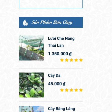
Sản Phẩm Bán Chạy
Lưới Che Nắng
Thái Lan
1.350.000
₫
Cây Da
45.000
₫
Cây Bằng Lăng