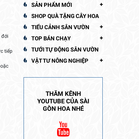
SẢN PHẨM MỚI
SHOP QUÀ TẶNG CÂY HOA
TIỂU CẢNH SÂN VƯỜN
 đới
TOP BÁN CHẠY
TƯỚI TỰ ĐỘNG SÂN VƯỜN
c tiếp
VẬT TƯ NÔNG NGHIỆP
hoặc
THĂM KÊNH
YOUTUBE CỦA SÀI
GÒN HOA NHÉ