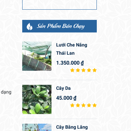
Sản Phẩm Bán Chạy
Lưới Che Nắng
Thái Lan
1.350.000
₫
Cây Da
 dạng
45.000
₫
Cây Bằng Lăng