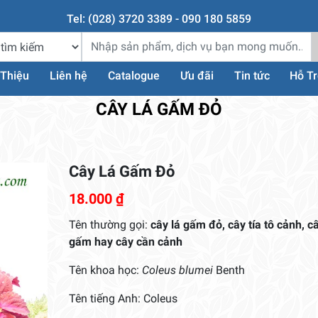
Tel: (028) 3720 3389 - 090 180 5859
 Thiệu
Liên hệ
Catalogue
Ưu đãi
Tin tức
Hỗ T
CÂY LÁ GẤM ĐỎ
Cây Lá Gấm Đỏ
18.000
₫
Tên thường gọi:
cây lá gấm đỏ, cây tía tô cảnh, câ
gấm hay cây cần cảnh
Tên khoa học:
Coleus blumei
Benth
Tên tiếng Anh: Coleus