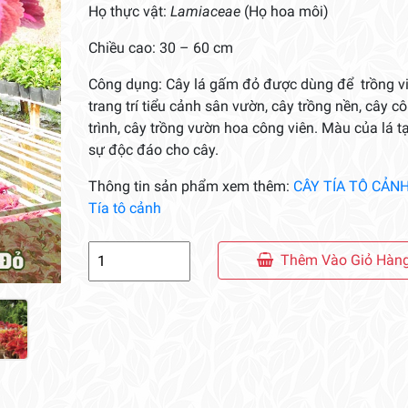
Họ thực vật:
Lamiaceae
(Họ hoa môi)
Chiều cao: 30 – 60 cm
Công dụng: Cây lá gấm đỏ được dùng để trồng vi
trang trí tiểu cảnh sân vườn, cây trồng nền, cây c
trình, cây trồng vườn hoa công viên. Màu của lá t
sự độc đáo cho cây.
Thông tin sản phẩm xem thêm:
CÂY TÍA TÔ CẢN
Tía tô cảnh
Cây
Thêm Vào Giỏ Hàn
Lá
Gấm
Đỏ
số
lượng