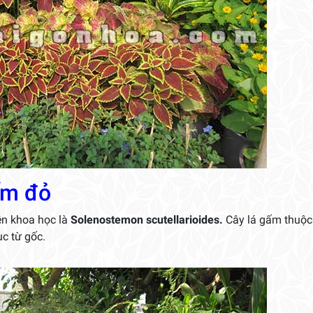
ấm đỏ
ên khoa học là
Solenostemon scutellarioides.
Cây lá gấm thuộc
c từ gốc.