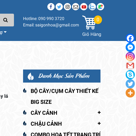
Hotline: 090 990 3720
0
Email: saigonhoa@gmail.com
rợ
Giỏ Hàng
Danh Mục Sản Phẩm
BỘ CÂY/CỤM CÂY THIẾT KẾ
y lá
BIG SIZE
CÂY CẢNH
CHẬU CẢNH
COMBO HOA TẾT TRANG TRÍ