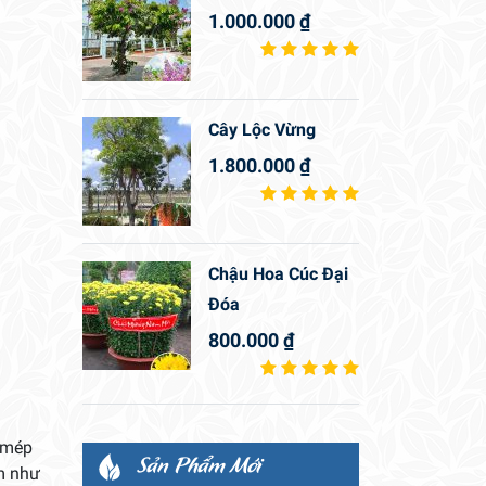
1.000.000
₫
Cây Lộc Vừng
1.800.000
₫
Chậu Hoa Cúc Đại
Đóa
800.000
₫
, mép
Sản Phẩm Mới
m như