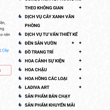
THEO KHÔNG GIAN
DỊCH VỤ CÂY XANH VĂN
ền,
PHÒNG
ông
DỊCH VỤ TƯ VẤN THIẾT KẾ
ạo nên
ĐÈN SÂN VƯỜN
H
;
Cây
ĐỒ TRANG TRÍ
HOA CẢNH SỰ KIỆN
HOA CHẬU
g
HOA HỒNG CÁC LOẠI
LADIVA ART
SẢN PHẨM BÁN CHẠY
SẢN PHẨM KHUYẾN MÃI