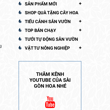
SẢN PHẨM MỚI
SHOP QUÀ TẶNG CÂY HOA
TIỂU CẢNH SÂN VƯỜN
TOP BÁN CHẠY
TƯỚI TỰ ĐỘNG SÂN VƯỜN
g
VẬT TƯ NÔNG NGHIỆP
THĂM KÊNH
YOUTUBE CỦA SÀI
GÒN HOA NHÉ