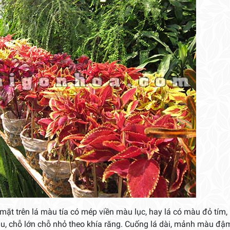
mặt trên lá màu tía có mép viền màu lục, hay lá có màu đỏ tím
au, chỗ lớn chỗ nhỏ theo khía răng. Cuống lá dài, mảnh màu đậ