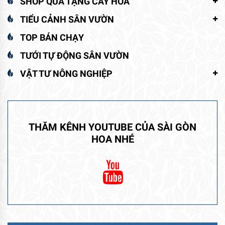
SHOP QUÀ TẶNG CÂY HOA
TIỂU CẢNH SÂN VƯỜN
TOP BÁN CHẠY
TƯỚI TỰ ĐỘNG SÂN VƯỜN
VẬT TƯ NÔNG NGHIỆP
THĂM KÊNH YOUTUBE CỦA SÀI GÒN
HOA NHÉ