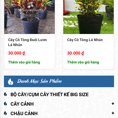
Cây Cô Tòng Đuôi Lươn
Cây Cô Tòng Lá Nhún
Lá Nhún
30.000
₫
30.000
₫
Thêm vào giỏ hàng
Thêm vào giỏ hàng
Danh Mục Sản Phẩm
BỘ CÂY/CỤM CÂY THIẾT KẾ BIG SIZE
CÂY CẢNH
CHẬU CẢNH