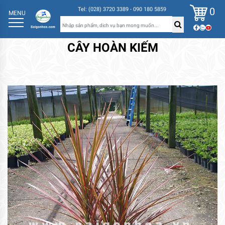
0
Tel: (028) 3720 3389 - 090 180 5859
MENU
CÂY HOÀN KIẾM