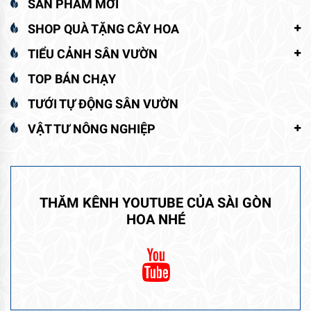
SẢN PHẨM MỚI
SHOP QUÀ TẶNG CÂY HOA
TIỂU CẢNH SÂN VƯỜN
TOP BÁN CHẠY
TƯỚI TỰ ĐỘNG SÂN VƯỜN
VẬT TƯ NÔNG NGHIỆP
THĂM KÊNH YOUTUBE CỦA SÀI GÒN
HOA NHÉ