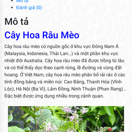
Mô tả
Đánh giá (0)
Mô tả
Cây Hoa Râu Mèo
Cây hoa râu mèo có nguồn gốc ở khu vực Đông Nam Á
(Malaysia, Indonesia, Thái Lan…) và một phần khu vực
nhiệt đới Australia. Cây hoa râu mèo đã được trồng từ lâu
và có thể thấy dọc theo cạnh rừng, lề đường và vùng đất
hoang. Ở Việt Nam, cây hoa râu mèo phân bố rải rác ở các
tỉnh đồng bằng và miền núi: Cao Bằng, Thanh Hóa (Vĩnh
Lộc), Hà Nội (Ba Vì), Lâm Đồng, Ninh Thuận (Phan Rang)…
Đặc biệt được ứng dụng nhiều trong cảnh quan.