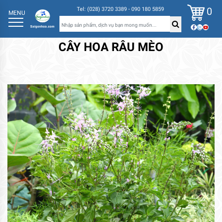
0
Tel: (028) 3720 3389 - 090 180 5859
MENU
CÂY HOA RÂU MÈO