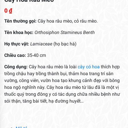
0
₫
Tên thường gọi:
Cây hoa râu mèo, cỏ râu mèo.
Tên khoa học:
Orthosiphon Stamineus Benth
Họ thực vật:
Lamiaceae
(họ bạc hà)
Chiều cao:
35-40 cm
Công dụng:
Cây hoa râu mèo là loài
cây có hoa
thích hợp
trồng chậu hay trồng thành bụi, thảm hoa trang trí sân
vường, công viên, vườn hoa tạo khung cảnh đẹp với bông
hoa ngộ nghĩnh này. Cây hoa râu mèo từ lâu đã là một vị
thuốc quý trong đông y có tác dụng chữa nhiều bệnh như
sỏi thận, tăng bài tiết, hạ đường huyết…