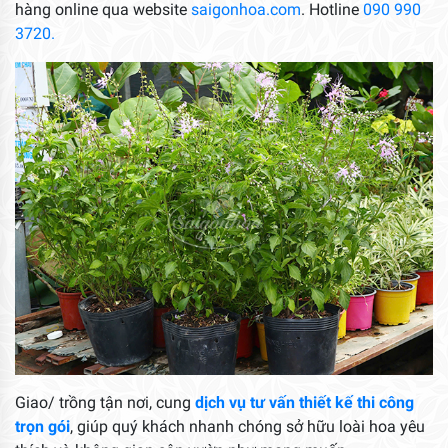
hàng online qua website
saigonhoa.com
. Hotline
090 990
3720.
Giao/ trồng tận nơi, cung
dịch vụ tư vấn thiết kế thi công
trọn gói
, giúp quý khách nhanh chóng sở hữu loài hoa yêu