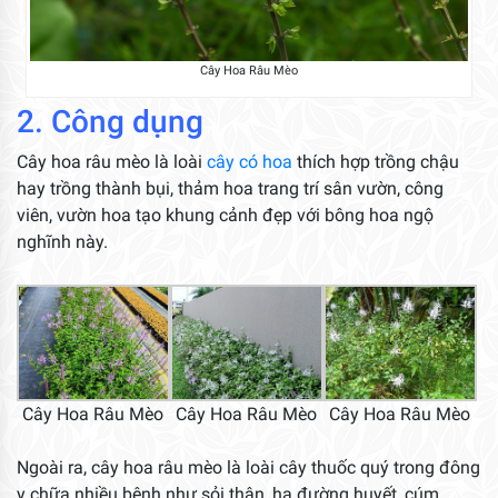
Cây Hoa Râu Mèo
2. Công dụng
Cây hoa râu mèo là loài
cây có hoa
thích hợp trồng chậu
hay trồng thành bụi, thảm hoa trang trí sân vườn, công
viên, vườn hoa tạo khung cảnh đẹp với bông hoa ngộ
nghĩnh này.
Cây Hoa Râu Mèo
Cây Hoa Râu Mèo
Cây Hoa Râu Mèo
Ngoài ra, cây hoa râu mèo là loài cây thuốc quý trong đông
y chữa nhiều bệnh như sỏi thận, hạ đường huyết, cúm,