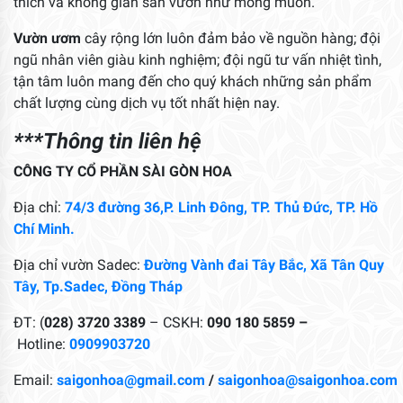
thích và không gian sân vườn như mong muốn.
Vườn ươm
cây rộng lớn luôn đảm bảo về nguồn hàng; đội
ngũ nhân viên giàu kinh nghiệm; đội ngũ tư vấn nhiệt tình,
tận tâm luôn mang đến cho quý khách những sản phẩm
chất lượng cùng dịch vụ tốt nhất hiện nay.
***Thông tin liên hệ
CÔNG TY CỔ PHẦN SÀI GÒN HOA
Địa chỉ:
74/3 đường 36,P. Linh Đông, TP. Thủ Đức, TP. Hồ
Chí Minh.
Địa chỉ vườn Sadec:
Đường Vành đai Tây Bắc, Xã Tân Quy
Tây, Tp.Sadec, Đồng Tháp
ĐT: (
028) 3720 3389
– CSKH:
090 180 5859 –
Hotline:
0909903720
Email:
saigonhoa@gmail.com
/
saigonhoa@saigonhoa.com