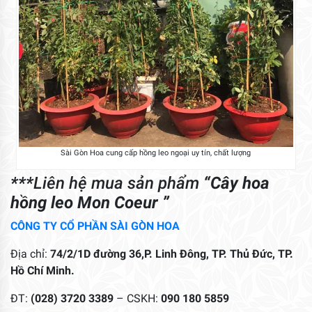
Sài Gòn Hoa cung cấp hồng leo ngoại uy tín, chất lượng
***
Liên hệ mua sản phẩm
“Cây hoa
hồng leo Mon Coeur ”
CÔNG TY CỔ PHẦN SÀI GÒN HOA
Địa chỉ:
74/2/1D đường 36,P. Linh Đông, TP. Thủ Đức, TP.
Hồ Chí Minh.
ĐT:
(028) 3720 3389
– CSKH:
090 180 5859