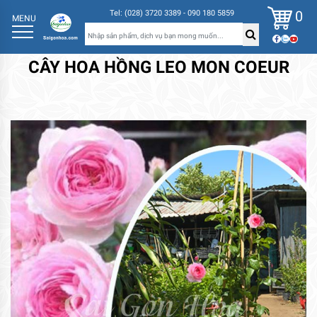
0
Tel: (028) 3720 3389 - 090 180 5859
MENU
CÂY HOA HỒNG LEO MON COEUR