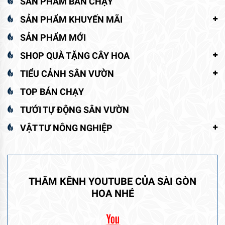
SẢN PHẨM BÁN CHẠY
SẢN PHẨM KHUYẾN MÃI
SẢN PHẨM MỚI
SHOP QUÀ TẶNG CÂY HOA
TIỂU CẢNH SÂN VƯỜN
TOP BÁN CHẠY
TƯỚI TỰ ĐỘNG SÂN VƯỜN
VẬT TƯ NÔNG NGHIỆP
THĂM KÊNH YOUTUBE CỦA SÀI GÒN
HOA NHÉ