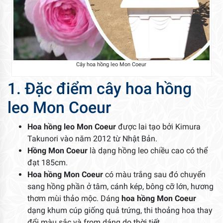
Cây hoa hồng leo Mon Coeur
1. Đặc điểm cây hoa hồng
leo Mon Coeur
Hoa hồng leo Mon Coeur
được lai tạo bởi Kimura
Takunori vào năm 2012 từ Nhật Bản.
Hồng Mon Coeur
là dạng hồng leo chiều cao có thể
đạt 185cm.
Hoa hồng Mon Coeur
có màu trắng sau đó chuyển
sang hồng phần ở tâm, cánh kép, bông cỡ lớn, hương
thơm mùi thảo mộc. Dáng
hoa hồng Mon Coeur
dạng khum cúp giống quả trứng, thi thoảng hoa thay
đổi màu sắc và from dáng do thời tiết.