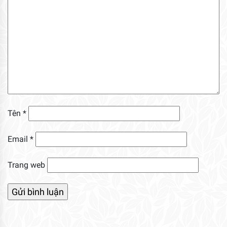
Tên
*
Email
*
Trang web