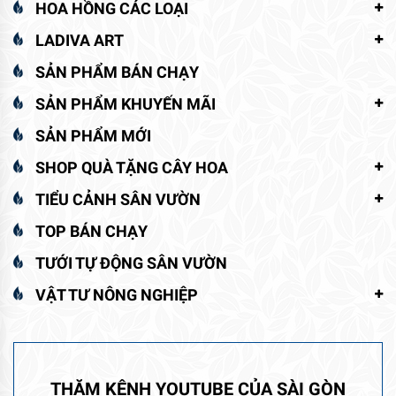
HOA HỒNG CÁC LOẠI
LADIVA ART
SẢN PHẨM BÁN CHẠY
SẢN PHẨM KHUYẾN MÃI
SẢN PHẨM MỚI
SHOP QUÀ TẶNG CÂY HOA
TIỂU CẢNH SÂN VƯỜN
TOP BÁN CHẠY
TƯỚI TỰ ĐỘNG SÂN VƯỜN
VẬT TƯ NÔNG NGHIỆP
THĂM KÊNH YOUTUBE CỦA SÀI GÒN