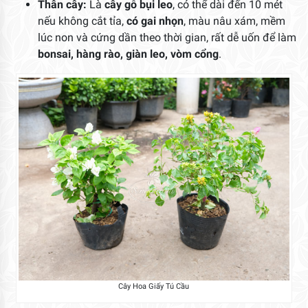
Thân cây:
Là
cây gỗ bụi leo
, có thể dài đến 10 mét
nếu không cắt tỉa,
có gai nhọn
, màu nâu xám, mềm
lúc non và cứng dần theo thời gian, rất dễ uốn để làm
bonsai, hàng rào, giàn leo, vòm cổng
.
Cây Hoa Giấy Tú Cầu