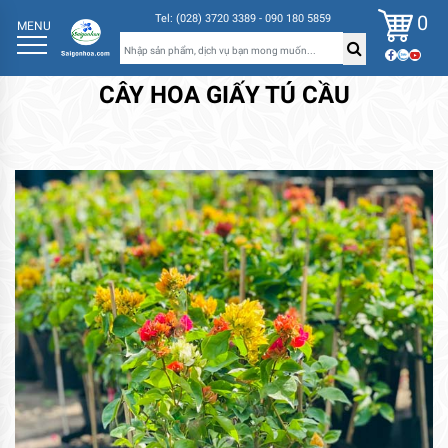
0
Tel: (028) 3720 3389 - 090 180 5859
MENU
CÂY HOA GIẤY TÚ CẦU