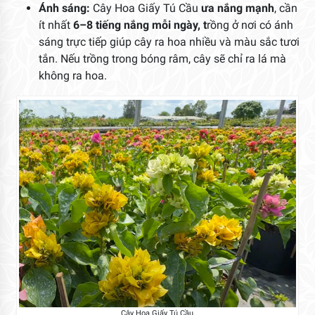
Ánh sáng:
Cây Hoa Giấy Tú Cầu
ưa nắng mạnh
, cần
ít nhất
6–8 tiếng nắng mỗi ngày, t
rồng ở nơi có ánh
sáng trực tiếp giúp cây ra hoa nhiều và màu sắc tươi
tắn. Nếu trồng trong bóng râm, cây sẽ chỉ ra lá mà
không ra hoa.
Cây Hoa Giấy Tú Cầu