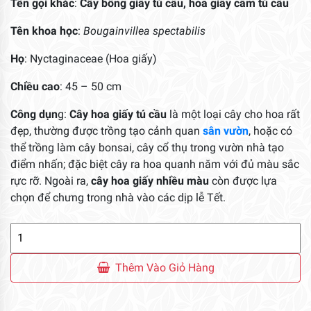
Tên gọi khác
:
Cây bông giấy tú cầu, hoa giấy cẩm tú cầu
Tên khoa học
:
Bougainvillea spectabilis
Họ
: Nyctaginaceae (Hoa giấy)
Chiều cao
: 45 – 50 cm
Công dụn
g:
Cây hoa giấy tú cầu
là một loại cây cho hoa rất
đẹp, thường được trồng tạo cảnh quan
sân vườn
, hoặc có
thể trồng làm cây bonsai, cây cổ thụ trong vườn nhà tạo
điểm nhấn; đặc biệt cây ra hoa quanh năm với đủ màu sắc
rực rỡ. Ngoài ra,
cây hoa giấy nhiều màu
còn được lựa
chọn để chưng trong nhà vào các dịp lễ Tết.
Cây
Hoa
Giấy
Thêm Vào Giỏ Hàng
Tú
Cầu