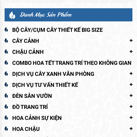
25.000 ₫
phẩm
đến
Danh Mục Sản Phẩm
này
300.000 ₫
có
nhiều
BỘ CÂY/CỤM CÂY THIẾT KẾ BIG SIZE
biến
CÂY CẢNH
thể.
Các
CHẬU CẢNH
tùy
COMBO HOA TẾT TRANG TRÍ THEO KHÔNG GIAN
chọn
có
DỊCH VỤ CÂY XANH VĂN PHÒNG
thể
DỊCH VỤ TƯ VẤN THIẾT KẾ
được
chọn
ĐÈN SÂN VƯỜN
trên
ĐỒ TRANG TRÍ
trang
sản
HOA CẢNH SỰ KIỆN
phẩm
HOA CHẬU