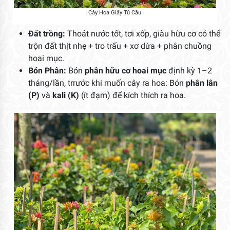
Cây Hoa Giấy Tú Cầu
Đất trồng:
Thoát nước tốt, tơi xốp, giàu hữu cơ có thể
trộn đất thịt nhẹ + tro trấu + xơ dừa + phân chuồng
hoai mục.
Bón Phân:
Bón
phân hữu cơ hoai mục
định kỳ 1–2
tháng/lần, trrước khi muốn cây ra hoa: Bón
phân lân
(P)
và
kali (K)
(ít đạm) để kích thích ra hoa.