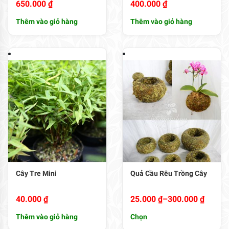
650.000
₫
400.000
₫
Thêm vào giỏ hàng
Thêm vào giỏ hàng
Cây Tre Mini
Quả Cầu Rêu Trồng Cây
Khoảng
40.000
₫
25.000
₫
–
300.000
₫
giá:
Thêm vào giỏ hàng
Chọn
từ
Sản