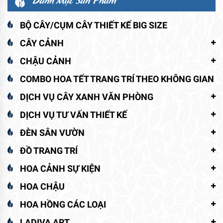
BỘ CÂY/CỤM CÂY THIẾT KẾ BIG SIZE
CÂY CẢNH
CHẬU CẢNH
COMBO HOA TẾT TRANG TRÍ THEO KHÔNG GIAN
DỊCH VỤ CÂY XANH VĂN PHÒNG
DỊCH VỤ TƯ VẤN THIẾT KẾ
ĐÈN SÂN VƯỜN
ĐỒ TRANG TRÍ
HOA CẢNH SỰ KIỆN
HOA CHẬU
HOA HỒNG CÁC LOẠI
LADIVA ART