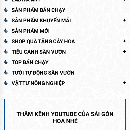
SẢN PHẨM BÁN CHẠY
SẢN PHẨM KHUYẾN MÃI
SẢN PHẨM MỚI
SHOP QUÀ TẶNG CÂY HOA
TIỂU CẢNH SÂN VƯỜN
TOP BÁN CHẠY
TƯỚI TỰ ĐỘNG SÂN VƯỜN
VẬT TƯ NÔNG NGHIỆP
THĂM KÊNH YOUTUBE CỦA SÀI GÒN
HOA NHÉ