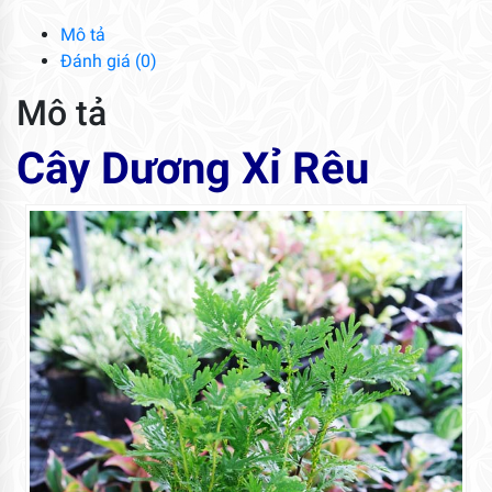
lượng
Mô tả
Đánh giá (0)
Mô tả
Cây Dương Xỉ Rêu