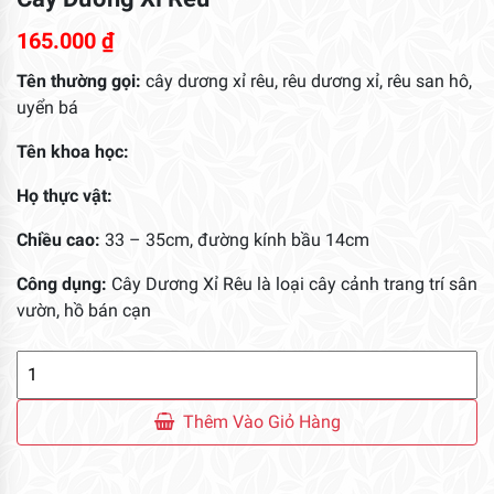
165.000
₫
Tên thường gọi:
cây dương xỉ rêu, rêu dương xỉ, rêu san hô,
uyển bá
Tên khoa học:
Họ thực vật:
Chiều cao:
33 – 35cm, đường kính bầu 14cm
Công dụng:
Cây Dương Xỉ Rêu là loại cây cảnh trang trí sân
vườn, hồ bán cạn
Cây
Dương
Xỉ
Thêm Vào Giỏ Hàng
Rêu
số