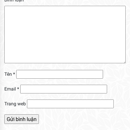
Tên
*
Email
*
Trang web