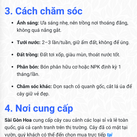
3. Cách chăm sóc
Ánh sáng:
Ưa sáng nhẹ, nên trồng nơi thoáng đãng,
không quá nắng gắt.
Tưới nước:
2–3 lần/tuần, giữ ẩm đất, không để úng.
Đất trồng:
Đất tơi xốp, giàu mùn, thoát nước tốt.
Phân bón:
Bón phân hữu cơ hoặc NPK định kỳ 1
tháng/lần.
Chăm sóc khác:
Dọn sạch cỏ quanh gốc, cắt lá úa để
cây giữ vẻ đẹp.
4. Nơi cung cấp
Sài Gòn Hoa
cung cấp cây cau cảnh các loại sỉ và lẻ toàn
quốc, giá cả cạnh tranh trên thị trường. Cây đã có mặt tại
vườn, quý khách có thể đến chọn mua trực tiếp
tại