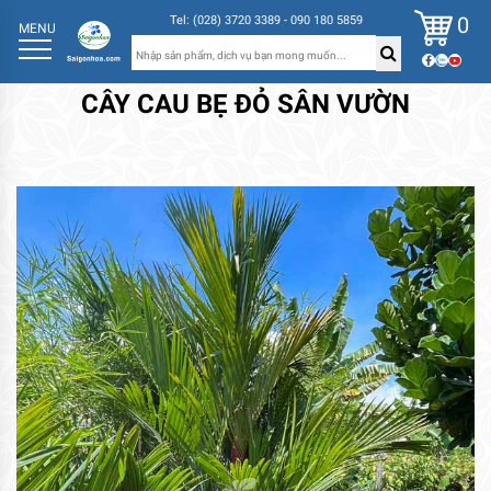
0
Tel: (028) 3720 3389 - 090 180 5859
MENU
CÂY CAU BẸ ĐỎ SÂN VƯỜN