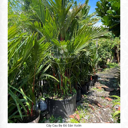
Cây Cau Bẹ Đỏ Sân Vườn