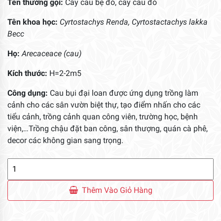
Tên thường gọi:
Cây cau bẹ đỏ, cây cau đỏ
Tên khoa học:
Cyrtostachys Renda, Cyrtostactachys lakka
Becc
Họ:
Arecaceace (cau)
Kích thước:
H=2-2m5
Công dụng:
Cau bụi đại loan được ứng dụng trồng làm
cảnh cho các sân vườn biệt thự, tạo điểm nhấn cho các
tiểu cảnh, trồng cảnh quan công viên, trường học, bệnh
viện,…Trồng chậu đặt ban công, sân thượng, quán cà phê,
decor các không gian sang trọng.
Cây
Cau
Bẹ
Thêm Vào Giỏ Hàng
Đỏ
Sân