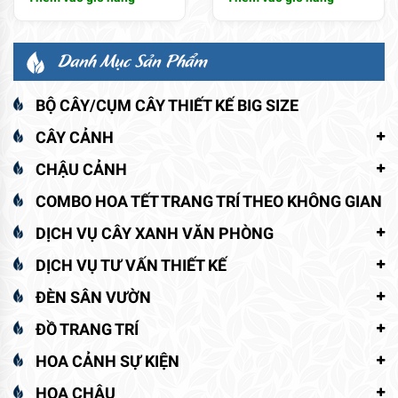
Danh Mục Sản Phẩm
BỘ CÂY/CỤM CÂY THIẾT KẾ BIG SIZE
CÂY CẢNH
CHẬU CẢNH
COMBO HOA TẾT TRANG TRÍ THEO KHÔNG GIAN
DỊCH VỤ CÂY XANH VĂN PHÒNG
DỊCH VỤ TƯ VẤN THIẾT KẾ
ĐÈN SÂN VƯỜN
ĐỒ TRANG TRÍ
HOA CẢNH SỰ KIỆN
HOA CHẬU