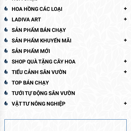
HOA HỒNG CÁC LOẠI
LADIVA ART
SẢN PHẨM BÁN CHẠY
SẢN PHẨM KHUYẾN MÃI
SẢN PHẨM MỚI
SHOP QUÀ TẶNG CÂY HOA
TIỂU CẢNH SÂN VƯỜN
TOP BÁN CHẠY
TƯỚI TỰ ĐỘNG SÂN VƯỜN
VẬT TƯ NÔNG NGHIỆP