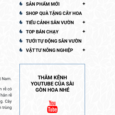
SẢN PHẨM MỚI
SHOP QUÀ TẶNG CÂY HOA
TIỂU CẢNH SÂN VƯỜN
TOP BÁN CHẠY
TƯỚI TỰ ĐỘNG SÂN VƯỜN
VẬT TƯ NÔNG NGHIỆP
THĂM KÊNH
ệt Nam.
YOUTUBE CỦA SÀI
n rễ có
GÒN HOA NHÉ
Thân rễ
ng. Cây
n trùng