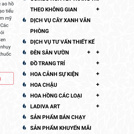
c ao hồ
THEO KHÔNG GIAN
ạo tiểu
hẩm mỹ
DỊCH VỤ CÂY XANH VĂN
 Các
PHÒNG
ói
Sen
DỊCH VỤ TƯ VẤN THIẾT KẾ
 nhụy
ĐÈN SÂN VƯỜN
thuốc
ĐỒ TRANG TRÍ
HOA CẢNH SỰ KIỆN
g
HOA CHẬU
HOA HỒNG CÁC LOẠI
LADIVA ART
SẢN PHẨM BÁN CHẠY
SẢN PHẨM KHUYẾN MÃI