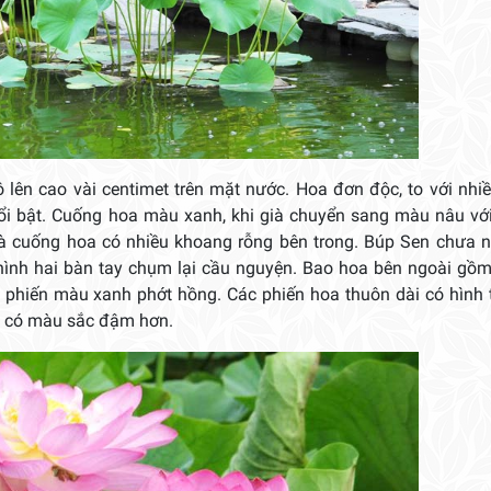
 lên cao vài centimet trên mặt nước. Hoa đơn độc, to với nh
ổi bật. Cuống hoa màu xanh, khi già chuyển sang màu nâu với
và cuống hoa có nhiều khoang rỗng bên trong. Búp Sen chưa 
hình hai bàn tay chụm lại cầu nguyện. Bao hoa bên ngoài gồ
5 phiến màu xanh phớt hồng. Các phiến hoa thuôn dài có hình
a có màu sắc đậm hơn.