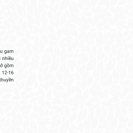
iều gam
 nhiều
nở gồm
m 12-16
 thuyền