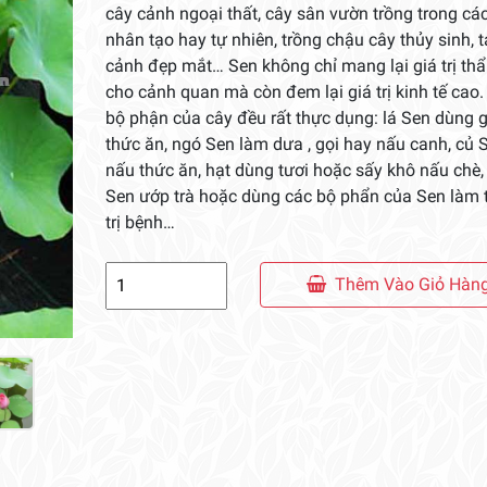
cây cảnh ngoại thất, cây sân vườn trồng trong cá
nhân tạo hay tự nhiên, trồng chậu cây thủy sinh, t
cảnh đẹp mắt… Sen không chỉ mang lại giá trị t
cho cảnh quan mà còn đem lại giá trị kinh tế cao.
bộ phận của cây đều rất thực dụng: lá Sen dùng g
thức ăn, ngó Sen làm dưa , gọi hay nấu canh, củ 
nấu thức ăn, hạt dùng tươi hoặc sấy khô nấu chè,
Sen ướp trà hoặc dùng các bộ phẩn của Sen làm 
trị bệnh…
Cây
Thêm Vào Giỏ Hàn
Bông
Sen
số
lượng