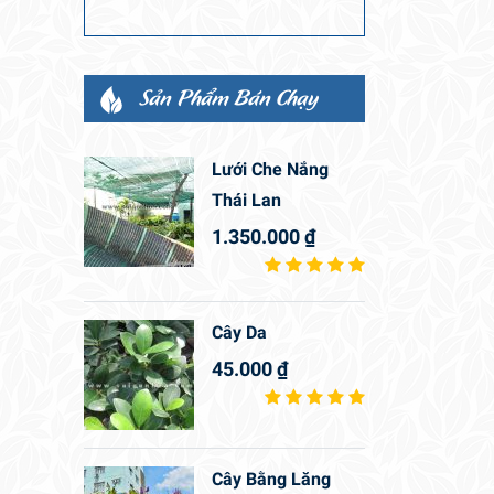
Sản Phẩm Bán Chạy
Lưới Che Nắng
Thái Lan
1.350.000
₫
Cây Da
45.000
₫
Cây Bằng Lăng