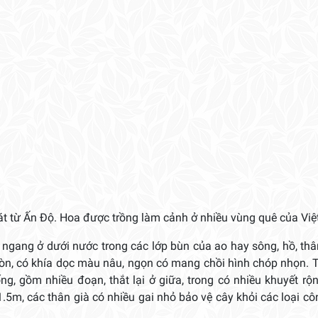
t từ Ấn Độ. Hoa được trồng làm cảnh ở nhiều vùng quê của Vi
 ngang ở dưới nước trong các lớp bùn của ao hay sông, hồ, thâ
tròn, có khía dọc màu nâu, ngọn có mang chồi hình chóp nhọn. 
ng, gồm nhiều đoạn, thắt lại ở giữa, trong có nhiều khuyết rộ
 1.5m, các thân già có nhiều gai nhỏ bảo vệ cây khỏi các loại cô