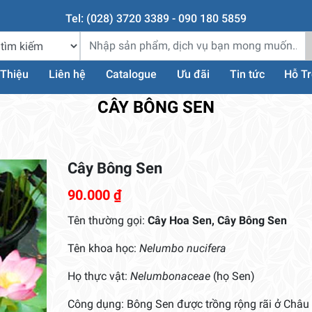
Tel: (028) 3720 3389 - 090 180 5859
 Thiệu
Liên hệ
Catalogue
Ưu đãi
Tin tức
Hỗ T
CÂY BÔNG SEN
Cây Bông Sen
90.000
₫
Tên thường gọi:
Cây Hoa Sen, Cây Bông Sen
Tên khoa học:
Nelumbo nucifera
Họ thực vật:
Nelumbonaceae
(họ Sen)
Công dụng: Bông Sen được trồng rộng rãi ở Châu 