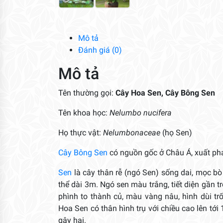
Mô tả
Đánh giá (0)
Mô tả
Tên thường gọi:
Cây Hoa Sen, Cây Bông Sen
Tên khoa học:
Nelumbo nucifera
Họ thực vật:
Nelumbonaceae
(họ Sen)
Cây Bông Sen
có nguồn gốc ở Châu Á, xuất phá
Sen
là cây thân rễ (ngó Sen) sống dai, mọc bò
thể dài 3m. Ngó sen màu trắng, tiết diện gần 
phình to thành củ, màu vàng nâu, hình dùi trố
Hoa Sen có thân hình trụ với chiều cao lên tới
gây hại.