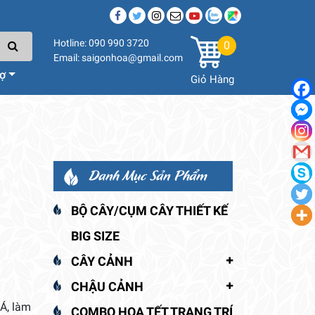
Hotline: 090 990 3720
0
Email: saigonhoa@gmail.com
rợ
Giỏ Hàng
Danh Mục Sản Phẩm
BỘ CÂY/CỤM CÂY THIẾT KẾ
BIG SIZE
CÂY CẢNH
CHẬU CẢNH
Á, làm
COMBO HOA TẾT TRANG TRÍ