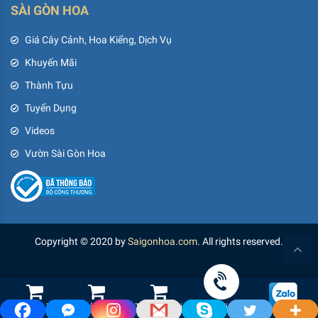
SÀI GÒN HOA
Giá Cây Cảnh, Hoa Kiểng, Dịch Vụ
Khuyến Mãi
Thành Tựu
Tuyển Dụng
Videos
Vườn Sài Gòn Hoa
Copyright © 2020 by
Saigonhoa.com
. All rights reserved.
Shop Hoa Tươi
Led Cảnh Quan
Thiết Bị Tưới
Gọi điện