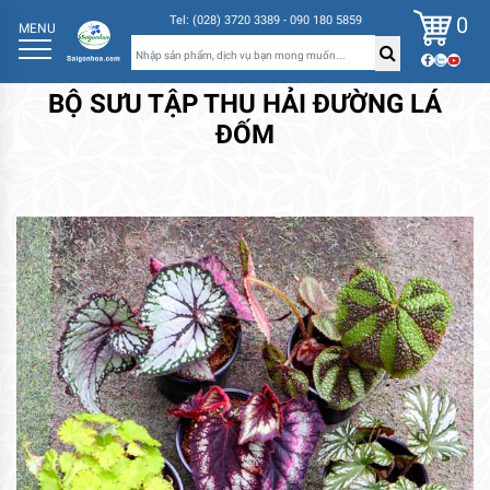
0
Tel: (028) 3720 3389 - 090 180 5859
MENU
BỘ SƯU TẬP THU HẢI ĐƯỜNG LÁ
ĐỐM