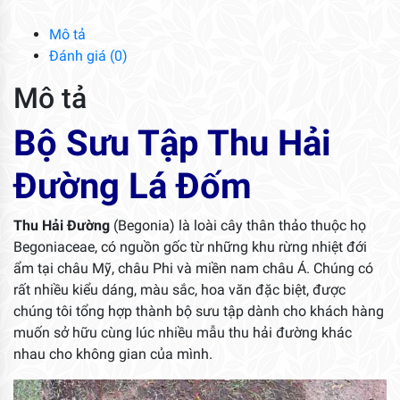
Đường
Lá
Mô tả
Đốm
Đánh giá (0)
số
Mô tả
lượng
Bộ Sưu Tập Thu Hải
Đường Lá Đốm
Thu Hải Đường
(Begonia) là loài cây thân thảo thuộc họ
Begoniaceae, có nguồn gốc từ những khu rừng nhiệt đới
ẩm tại châu Mỹ, châu Phi và miền nam châu Á. Chúng có
rất nhiều kiểu dáng, màu sắc, hoa văn đặc biệt, được
chúng tôi tổng hợp thành bộ sưu tập dành cho khách hàng
muốn sở hữu cùng lúc nhiều mẫu thu hải đường khác
nhau cho không gian của mình.