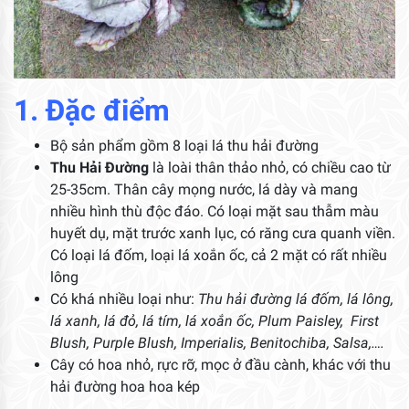
1. Đặc điểm
Bộ sản phẩm gồm 8 loại lá thu hải đường
Thu Hải Đường
là loài thân thảo nhỏ, có chiều cao từ
25-35cm. Thân cây mọng nước, lá dày và mang
nhiều hình thù độc đáo. Có loại mặt sau thẫm màu
huyết dụ, mặt trước xanh lục, có răng cưa quanh viền.
Có loại lá đốm, loại lá xoắn ốc, cả 2 mặt có rất nhiều
lông
Có khá nhiều loại như:
Thu hải đường lá đốm, lá lông,
lá xanh, lá đỏ, lá tím, lá xoắn ốc, Plum Paisley, First
Blush, Purple Blush, Imperialis, Benitochiba, Salsa,….
Cây có hoa nhỏ, rực rỡ, mọc ở đầu cành, khác với thu
hải đường hoa hoa kép