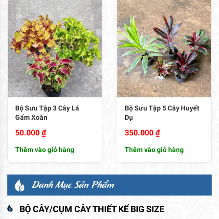
Bộ Sưu Tập 3 Cây Lá
Bộ Sưu Tập 5 Cây Huyết
Gấm Xoăn
Dụ
50.000
₫
350.000
₫
Thêm vào giỏ hàng
Thêm vào giỏ hàng
Danh Mục Sản Phẩm
BỘ CÂY/CỤM CÂY THIẾT KẾ BIG SIZE