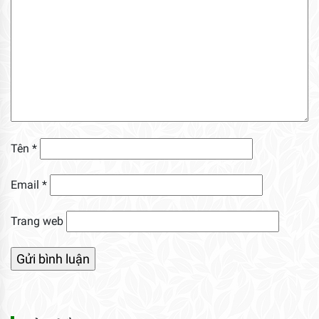
Tên
*
Email
*
Trang web