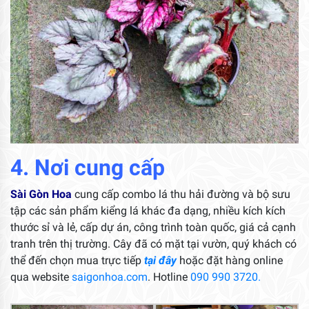
4. Nơi cung cấp
Sài Gòn Hoa
cung cấp combo lá thu hải đường và bộ sưu
tập các sản phẩm kiểng lá khác đa dạng, nhiều kích kích
thước sỉ và lẻ, cấp dự án, công trình toàn quốc, giá cả cạnh
tranh trên thị trường. Cây đã có mặt tại vườn, quý khách có
thể đến chọn mua trực tiếp
tại đây
hoặc đặt hàng online
qua website
saigonhoa.com
. Hotline
090 990 3720.