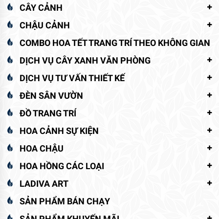
CÂY CẢNH
CHẬU CẢNH
COMBO HOA TẾT TRANG TRÍ THEO KHÔNG GIAN
DỊCH VỤ CÂY XANH VĂN PHÒNG
DỊCH VỤ TƯ VẤN THIẾT KẾ
ĐÈN SÂN VƯỜN
ĐỒ TRANG TRÍ
HOA CẢNH SỰ KIỆN
HOA CHẬU
HOA HỒNG CÁC LOẠI
LADIVA ART
SẢN PHẨM BÁN CHẠY
SẢN PHẨM KHUYẾN MÃI