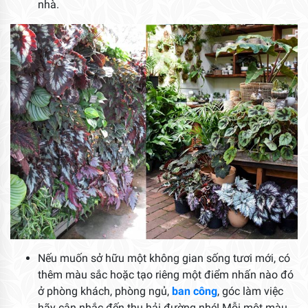
nhà.
Nếu muốn sở hữu một không gian sống tươi mới, có
thêm màu sắc hoặc tạo riêng một điểm nhấn nào đó
ở phòng khách, phòng ngủ,
ban công
, góc làm việc
hãy cân nhắc đến thu hải đường nhé! Mỗi một màu