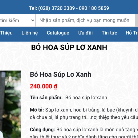
Tel: (028) 3720 3389 - 090 180 5859
 Thiệu
Liên hệ
Catalogue
Ưu đãi
Tin tức
Hỗ T
BÓ HOA SÚP LƠ XANH
Bó Hoa Súp Lơ Xanh
240.000
₫
Tên sản phẩm:
Bó hoa súp lơ xanh
Mô tả:
Súp lơ xanh, hoa bi trắng, lá bạc (khuynh d
cà chua bi, lá phụ trang trí….nơ, thiệp theo yêu cầu
Công dụng:
Bó hoa súp lơ xanh là món quà tặng 
xắn, thiết thực và ý nghĩa dành tặng cho người th