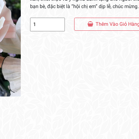
bạn bè, đặc biệt là “hội chị em” dịp lễ, chúc mừng
Bó
Thêm Vào Giỏ Hàn
Hoa
Súp
Lơ
Xanh
số
lượng