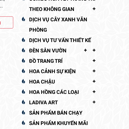
….
THEO KHÔNG GIAN
DỊCH VỤ CÂY XANH VĂN
g
PHÒNG
DỊCH VỤ TƯ VẤN THIẾT KẾ
ĐÈN SÂN VƯỜN
ĐỒ TRANG TRÍ
HOA CẢNH SỰ KIỆN
HOA CHẬU
HOA HỒNG CÁC LOẠI
LADIVA ART
SẢN PHẨM BÁN CHẠY
SẢN PHẨM KHUYẾN MÃI