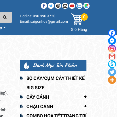
Hotline: 090 990 3720
0
Email: saigonhoa@gmail.com
rợ
Giỏ Hàng
Danh Mục Sản Phẩm
BỘ CÂY/CỤM CÂY THIẾT KẾ
BIG SIZE
iệp),
CÂY CẢNH
.
CHẬU CẢNH
xinh
COMBO HOA TẾT TRANG TRÍ
ân,