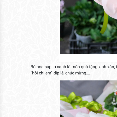
Bó hoa súp lơ xanh là món quà tặng xinh xắn, t
“hội chị em” dịp lễ, chúc mừng….