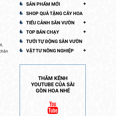
SẢN PHẨM MỚI
SHOP QUÀ TẶNG CÂY HOA
TIỂU CẢNH SÂN VƯỜN
TOP BÁN CHẠY
TƯỚI TỰ ĐỘNG SÂN VƯỜN
t.
VẬT TƯ NÔNG NGHIỆP
 chắn
THĂM KÊNH
YOUTUBE CỦA SÀI
GÒN HOA NHÉ