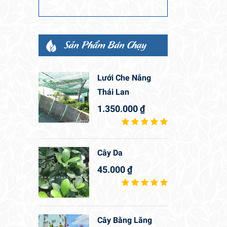
Sản Phẩm Bán Chạy
Lưới Che Nắng
Thái Lan
1.350.000
₫
Cây Da
45.000
₫
Cây Bằng Lăng