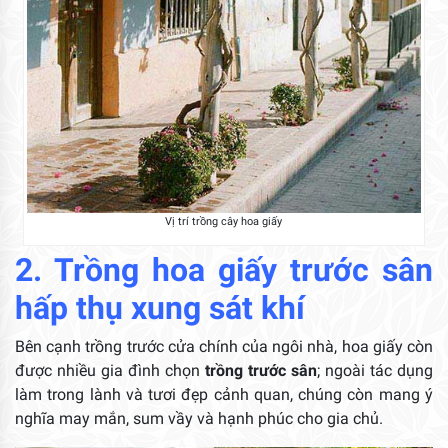
Vị trí trồng cây hoa giấy
2. Trồng hoa giấy trước sân
hấp thụ xung sát khí
Bên cạnh trồng trước cửa chính của ngôi nhà, hoa giấy còn
được nhiều gia đình chọn
trồng trước sân
; ngoài tác dụng
làm trong lành và tươi đẹp cảnh quan, chúng còn mang ý
nghĩa may mắn, sum vầy và hạnh phúc cho gia chủ.