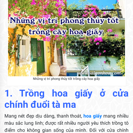
Những vị trí phong thủy tốt trồng cây hoa giấy
1. Trồng hoa giấy ở cửa
chính đuổi tà ma
Mang nét đẹp dịu dàng, thanh thoát,
hoa giấy
mang nhiều
màu sắc lung linh; được rất nhiều người yêu thích trồng tô
điểm cho không gian sống của mình. Đối với cửa chính