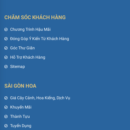
CHĂM SÓC KHÁCH HÀNG
Chương Trình Hậu Mãi
Đóng Góp Ý Kiến Từ Khách Hàng
Góc Thư Giãn
Hỗ Trợ Khách Hàng
Sitemap
SÀI GÒN HOA
Giá Cây Cảnh, Hoa Kiểng, Dịch Vụ
Khuyến Mãi
Thành Tựu
Tuyển Dụng