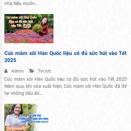
nhà Nếu muốn…
Cúc mâm xôi Hàn Quốc liệu có đủ sức hút vào Tết
2025
Admin
Tin tức
Cúc mâm xôi Hàn Quốc liệu có đủ sức hút vào Tết 2025
Năm qua, khi vừa xuất hiện, Cúc mâm xôi Hàn Quốc đã để
lại những dấu ấn…