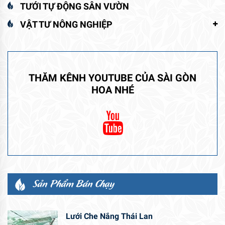
TƯỚI TỰ ĐỘNG SÂN VƯỜN
VẬT TƯ NÔNG NGHIỆP
THĂM KÊNH YOUTUBE CỦA SÀI GÒN
HOA NHÉ
Sản Phẩm Bán Chạy
Lưới Che Nắng Thái Lan