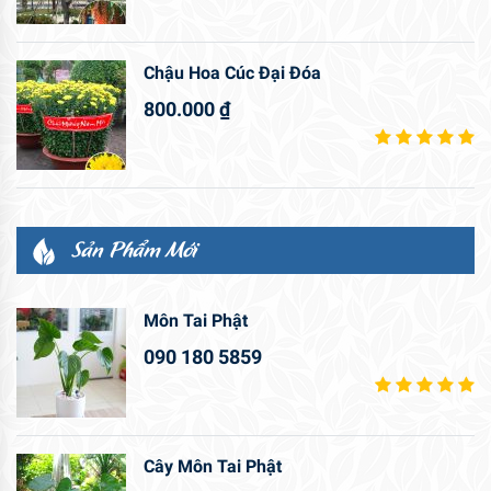
Chậu Hoa Cúc Đại Đóa
800.000
₫
Sản Phẩm Mới
Môn Tai Phật
090 180 5859
Cây Môn Tai Phật