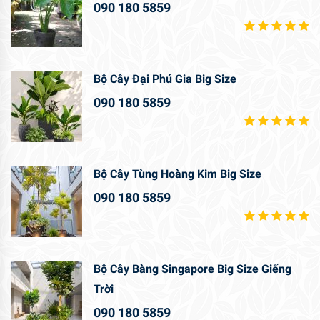
090 180 5859
Bộ Cây Đại Phú Gia Big Size
090 180 5859
Bộ Cây Tùng Hoàng Kim Big Size
090 180 5859
Bộ Cây Bàng Singapore Big Size Giếng
Trời
090 180 5859