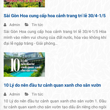
Sài Gòn Hoa cung cấp hoa cảnh trang trí lễ 30/4-1/5
Admin
Tin tức
Sài Gòn Hoa cung cấp hoa cảnh trang trí lễ 30/4-1/5 Hòa
mình vào niềm vui chung của đất nước, hòa vào không khí
đại lễ ngập tràng - Giải phóng…
10 Lý do nên đầu tư cảnh quan xanh cho sân vườn
Admin
Tin tức
10 Lý do nên đầu tư cảnh quan xanh cho sân vườn 1. Đầu
tư cảnh quan xanh cho sân vườn tạo dấu ấn riêng cho ngôi