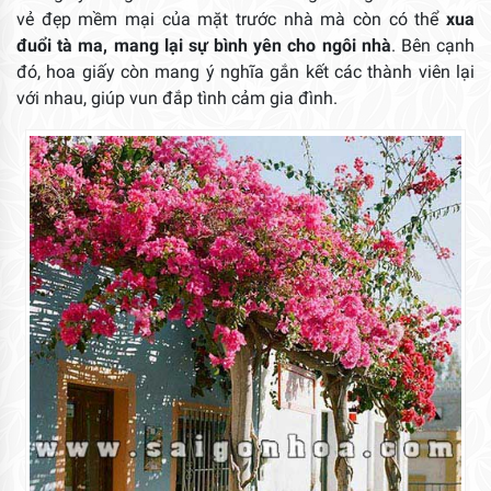
vẻ đẹp mềm mại của mặt trước nhà mà còn có thể
xua
đuổi tà ma, mang lại sự bình yên cho ngôi nhà
. Bên cạnh
đó, hoa giấy còn mang ý nghĩa gắn kết các thành viên lại
với nhau, giúp vun đắp tình cảm gia đình.