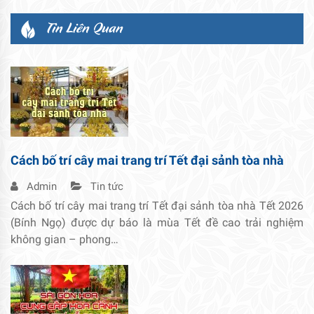
Tin Liên Quan
Cách bố trí cây mai trang trí Tết đại sảnh tòa nhà
Admin
Tin tức
Cách bố trí cây mai trang trí Tết đại sảnh tòa nhà Tết 2026
(Bính Ngọ) được dự báo là mùa Tết đề cao trải nghiệm
không gian – phong…