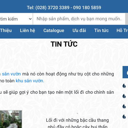
Tel: (028) 3720 3389 - 090 180 5859
 Thiệu
Liên hệ
Catalogue
Ưu đãi
Tin tức
Hỗ T
TIN TỨC
n
sân vườn
mà nó còn hoạt động như trụ cột cho những
cho toàn
khu sân vườn.
sẽ giúp gợi ý cho bạn tạo nên một lối đi cho chính sân
Lối đi với những bậc cầu thang
phủ đầy cỏ hoặc cây bụi thấp