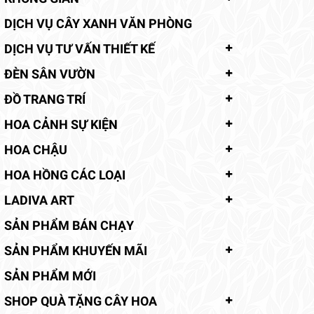
DỊCH VỤ CÂY XANH VĂN PHÒNG
DỊCH VỤ TƯ VẤN THIẾT KẾ
ĐÈN SÂN VƯỜN
ĐỒ TRANG TRÍ
HOA CẢNH SỰ KIỆN
HOA CHẬU
HOA HỒNG CÁC LOẠI
LADIVA ART
SẢN PHẨM BÁN CHẠY
SẢN PHẨM KHUYẾN MÃI
SẢN PHẨM MỚI
SHOP QUÀ TẶNG CÂY HOA