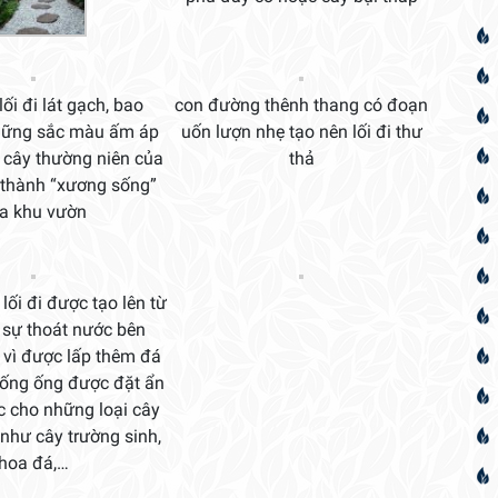
ối đi lát gạch, bao
con đường thênh thang có đoạn
hững sắc màu ấm áp
uốn lượn nhẹ tạo nên lối đi thư
i cây thường niên của
thả
 thành “xương sống”
a khu vườn
lối đi được tạo lên từ
i sự thoát nước bên
t vì được lấp thêm đá
thống ống được đặt ẩn
c cho những loại cây
hư cây trường sinh,
hoa đá,…