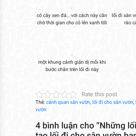
cỏ cây xen đá… với cách này cần
lối đi sân
chờ thời gian cho cỏ lên xanh tốt
rào c
một khung cảnh giản dị mỗi khi
bước chân trên lối đi này
Rate this post
Thẻ:
cảnh quan sân vườn
,
lối đi cho sân vườn
,
vườn
4 bình luận cho “Những lối
tạo lối đi cho sân vườn bạ