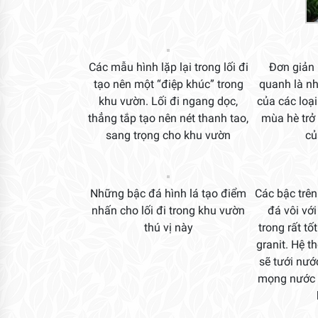
Các mẫu hình lặp lại trong lối đi
Đơn giản l
tạo nên một “điệp khúc” trong
quanh là n
khu vườn. Lối đi ngang dọc,
của các loạ
thẳng tắp tạo nên nét thanh tao,
mùa hè trở
sang trọng cho khu vườn
củ
Những bậc đá hình lá tạo điểm
Các bậc trên 
nhấn cho lối đi trong khu vườn
đá vôi vớ
thú vị này
trong rất tố
granit. Hệ 
sẽ tưới nướ
mọng nước n