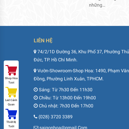
những…
LIÊN HỆ
74/2/1D Đường 36, Khu Phố 37, Phường Th
Đức, TP. Hồ Chí Minh.
Vườn-Showroom-Shop Hoa: 1490, Phạm Văn
Đồng, Phường Linh Xuân, TPHCM.
Shop Hoa
Tươi
Sáng: Từ 7h30 Đến 11h30
Chiều: Từ 13h00 Đến 19h00
Led Cảnh
Quan
Chủ nhật: 7h30 Đến 17h00
(028) 3720 3389
Thiết Bị
Tưới
saigonhoa@gmail.Com