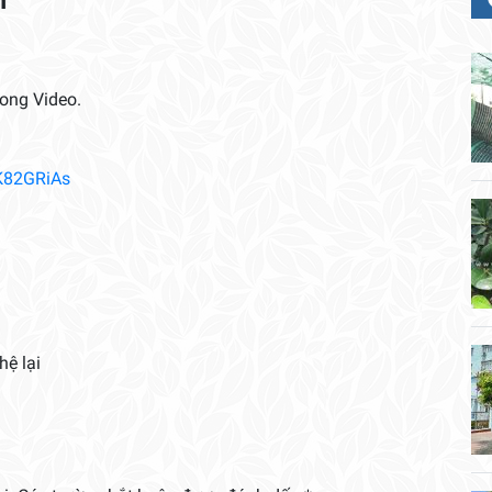
rong Video.
K82GRiAs
hệ lại