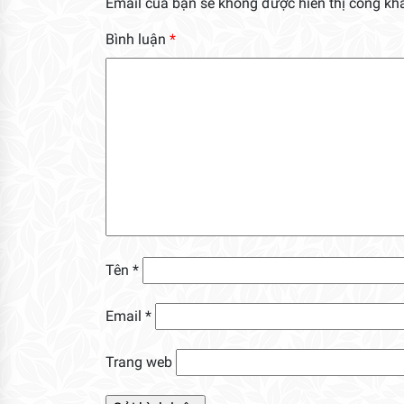
Email của bạn sẽ không được hiển thị công kha
Bình luận
*
Tên
*
Email
*
Trang web