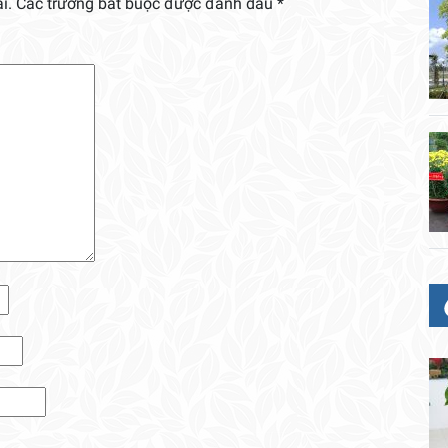
i.
Các trường bắt buộc được đánh dấu
*