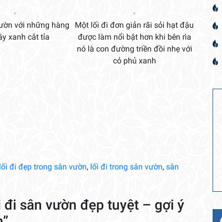
 vườn với những hàng
Một lối đi đơn giản rãi sỏi hạt đậu
ây xanh cắt tỉa
được làm nổi bật hơn khi bên rìa
nó là con đường triền đồi nhẹ với
cỏ phủ xanh
lối đi đẹp trong sân vườn
,
lối đi trong sân vườn
,
sân
 đi sân vườn đẹp tuyệt – gợi ý
n”