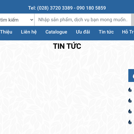
Tel: (028) 3720 3389 - 090 180 5859
 Thiệu
Liên hệ
Catalogue
Ưu đãi
Tin tức
Hỗ T
TIN TỨC