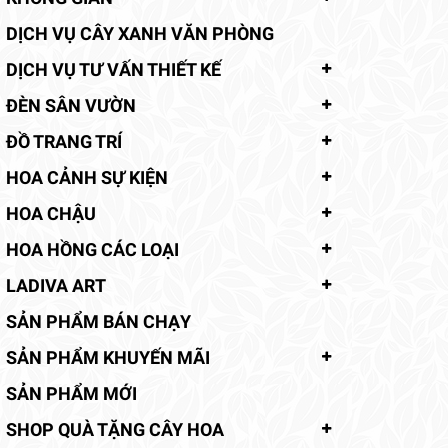
DỊCH VỤ CÂY XANH VĂN PHÒNG
DỊCH VỤ TƯ VẤN THIẾT KẾ
ĐÈN SÂN VƯỜN
ĐỒ TRANG TRÍ
HOA CẢNH SỰ KIỆN
HOA CHẬU
HOA HỒNG CÁC LOẠI
LADIVA ART
SẢN PHẨM BÁN CHẠY
SẢN PHẨM KHUYẾN MÃI
SẢN PHẨM MỚI
SHOP QUÀ TẶNG CÂY HOA