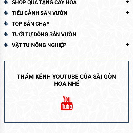
SHOP QUÀ TẶNG CÂY HOA
TIỂU CẢNH SÂN VƯỜN
TOP BÁN CHẠY
TƯỚI TỰ ĐỘNG SÂN VƯỜN
VẬT TƯ NÔNG NGHIỆP
THĂM KÊNH YOUTUBE CỦA SÀI GÒN
HOA NHÉ