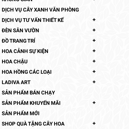
DỊCH VỤ CÂY XANH VĂN PHÒNG
DỊCH VỤ TƯ VẤN THIẾT KẾ
ĐÈN SÂN VƯỜN
ĐỒ TRANG TRÍ
HOA CẢNH SỰ KIỆN
HOA CHẬU
HOA HỒNG CÁC LOẠI
LADIVA ART
SẢN PHẨM BÁN CHẠY
SẢN PHẨM KHUYẾN MÃI
SẢN PHẨM MỚI
SHOP QUÀ TẶNG CÂY HOA