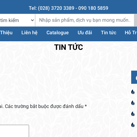
Tel: (028) 3720 3389 - 090 180 5859
 Thiệu
Liên hệ
Catalogue
Ưu đãi
Tin tức
Hỗ T
TIN TỨC
i.
Các trường bắt buộc được đánh dấu
*