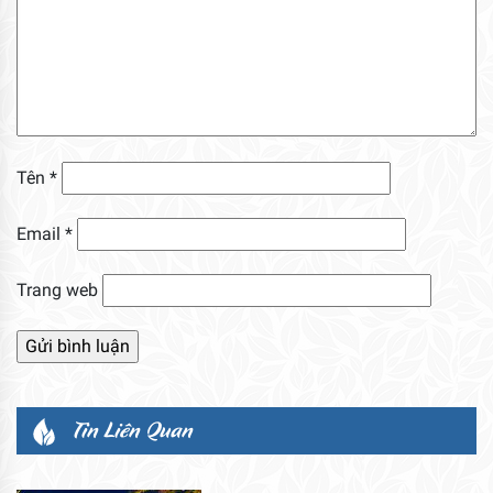
Tên
*
Email
*
Trang web
Tin Liên Quan