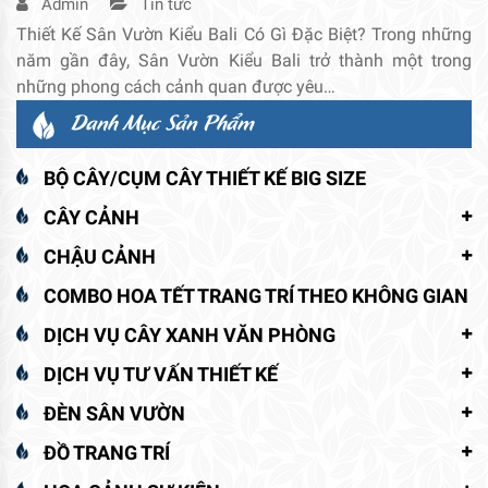
Admin
Tin tức
Thiết Kế Sân Vườn Kiểu Bali Có Gì Đặc Biệt? Trong những
năm gần đây, Sân Vườn Kiểu Bali trở thành một trong
những phong cách cảnh quan được yêu…
Danh Mục Sản Phẩm
BỘ CÂY/CỤM CÂY THIẾT KẾ BIG SIZE
CÂY CẢNH
CHẬU CẢNH
COMBO HOA TẾT TRANG TRÍ THEO KHÔNG GIAN
DỊCH VỤ CÂY XANH VĂN PHÒNG
DỊCH VỤ TƯ VẤN THIẾT KẾ
ĐÈN SÂN VƯỜN
ĐỒ TRANG TRÍ