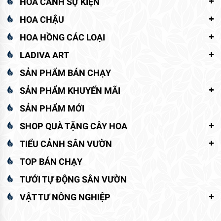
HOA CẢNH SỰ KIỆN
HOA CHẬU
HOA HỒNG CÁC LOẠI
LADIVA ART
SẢN PHẨM BÁN CHẠY
SẢN PHẨM KHUYẾN MÃI
SẢN PHẨM MỚI
SHOP QUÀ TẶNG CÂY HOA
TIỂU CẢNH SÂN VƯỜN
TOP BÁN CHẠY
TƯỚI TỰ ĐỘNG SÂN VƯỜN
VẬT TƯ NÔNG NGHIỆP