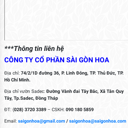
***Thông tin liên hệ
CÔNG TY CỔ PHẦN SÀI GÒN HOA
Địa chỉ:
74/2/1D đường 36, P. Linh Đông, TP. Thủ Đức, TP.
Hồ Chí Minh.
Địa chỉ vườn Sadec:
Đường Vành đai Tây Bắc, Xã Tân Quy
Tây, Tp.Sadec, Đồng Tháp
ĐT: (
028) 3720 3389
– CSKH:
090 180 5859
Email:
saigonhoa@gmail.com
/
saigonhoa@saigonhoa.com