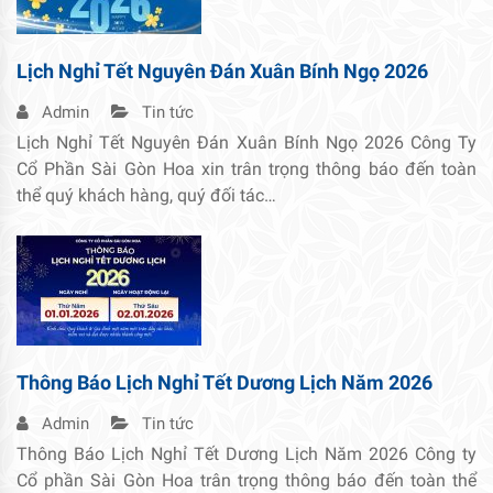
Lịch Nghỉ Tết Nguyên Đán Xuân Bính Ngọ 2026
Admin
Tin tức
Lịch Nghỉ Tết Nguyên Đán Xuân Bính Ngọ 2026 Công Ty
Cổ Phần Sài Gòn Hoa xin trân trọng thông báo đến toàn
thể quý khách hàng, quý đối tác…
Thông Báo Lịch Nghỉ Tết Dương Lịch Năm 2026
Admin
Tin tức
Thông Báo Lịch Nghỉ Tết Dương Lịch Năm 2026 Công ty
Cổ phần Sài Gòn Hoa trân trọng thông báo đến toàn thể