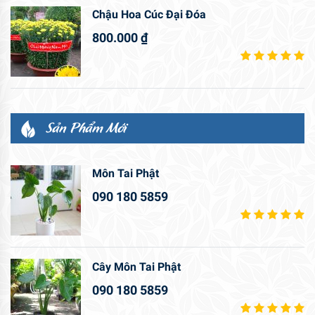
Chậu Hoa Cúc Đại Đóa
800.000
₫
Sản Phẩm Mới
Môn Tai Phật
090 180 5859
Cây Môn Tai Phật
090 180 5859