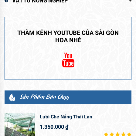
VẬT TƯ NÔNG NGHIỆP
THĂM KÊNH YOUTUBE CỦA SÀI GÒN
HOA NHÉ
Sản Phẩm Bán Chạy
Lưới Che Nắng Thái Lan
1.350.000
₫