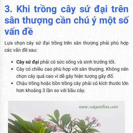
3. Khi trồng cây sứ đại trên
sân thượng cần chú ý một số
vấn đề
Lựa chọn cây sứ đại trồng trên sân thượng phải phù hợp
các vấn đề sau:
Cây sứ đại
phải có sức sống và sinh trưởng tốt.
Cây có chiều cao phù hợp với sân thượng. Không nên
chọn cây quá cao vì dễ gây hiện tượng gãy đổ.
Chậu trồng hoặc bồn trồng cây phải có kích thước lớn
hơn khoảng 3 lần so với bầu cây.