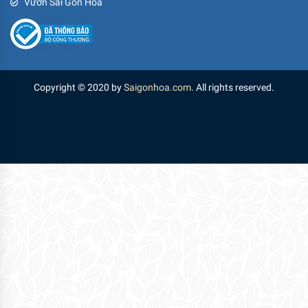
Vườn Sài Gòn Hoa
Copyright © 2020 by
Saigonhoa.com
. All rights reserved.