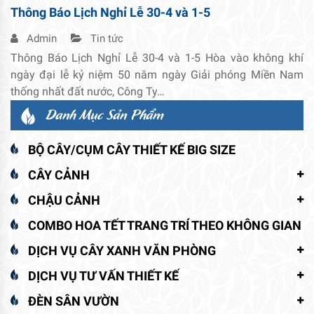
Thông Báo Lịch Nghỉ Lễ 30-4 và 1-5
Admin
Tin tức
Thông Báo Lịch Nghỉ Lễ 30-4 và 1-5 Hòa vào không khí
ngày đại lễ kỷ niệm 50 năm ngày Giải phóng Miền Nam
thống nhất đất nước, Công Ty…
Danh Mục Sản Phẩm
BỘ CÂY/CỤM CÂY THIẾT KẾ BIG SIZE
CÂY CẢNH
CHẬU CẢNH
COMBO HOA TẾT TRANG TRÍ THEO KHÔNG GIAN
DỊCH VỤ CÂY XANH VĂN PHÒNG
DỊCH VỤ TƯ VẤN THIẾT KẾ
ĐÈN SÂN VƯỜN