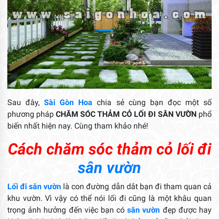
Sau đây,
Sài Gòn Hoa
chia sẻ cùng bạn đọc một số
phương pháp
CHĂM SÓC THẢM CỎ LỐI ĐI SÂN VƯỜN
phổ
biến nhất hiện nay. Cùng tham khảo nhé!
Cách chăm sóc thảm cỏ lối đi
sân vườn
Lối đi sân vườn
là con đường dẫn dắt bạn đi tham quan cả
khu vườn. Vì vậy có thể nói lối đi cũng là một khâu quan
trọng ảnh hưởng đến việc bạn có
sân vườn
đẹp được hay