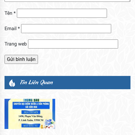
Tên
*
Email
*
Trang web
Tin Liên Quan