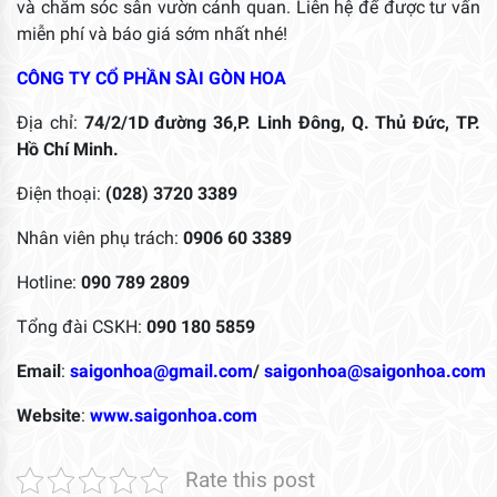
và chăm sóc sân vườn cảnh quan. Liên hệ để được tư vấn
miễn phí và báo giá sớm nhất nhé!
CÔNG TY CỔ PHẦN SÀI GÒN HOA
Địa chỉ:
74/2/1D đường 36,P. Linh Đông, Q. Thủ Đức, TP.
Hồ Chí Minh.
Điện thoại:
(028) 3720 3389
Nhân viên phụ trách:
0906 60 3389
Hotline:
090 789 2809
Tổng đài CSKH:
090 180 5859
Email
:
saigonhoa@gmail.com
/
saigonhoa@saigonhoa.com
Website
:
www.saigonhoa.com
Rate this post