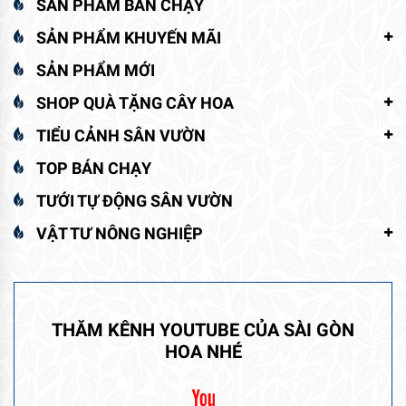
SẢN PHẨM BÁN CHẠY
SẢN PHẨM KHUYẾN MÃI
SẢN PHẨM MỚI
SHOP QUÀ TẶNG CÂY HOA
TIỂU CẢNH SÂN VƯỜN
TOP BÁN CHẠY
TƯỚI TỰ ĐỘNG SÂN VƯỜN
VẬT TƯ NÔNG NGHIỆP
THĂM KÊNH YOUTUBE CỦA SÀI GÒN
HOA NHÉ