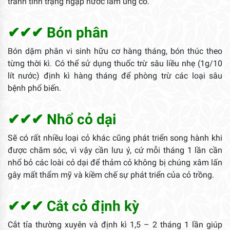
tránh tình trạng ngập nước làm úng cỏ.
✔✔✔ Bón phân
Bón dặm phân vi sinh hữu cơ hàng tháng, bón thúc theo
từng thời kì. Có thể sử dụng thuốc trừ sâu liều nhẹ (1g/10
lít nước) định kì hàng tháng để phòng trừ các loại sâu
bệnh phổ biến.
✔✔✔ Nhổ cỏ dại
Sẽ có rất nhiều loại cỏ khác cũng phát triển song hành khi
được chăm sóc, vì vậy cần lưu ý, cứ mỗi tháng 1 lần cần
nhổ bỏ các loài cỏ dại để thảm cỏ không bị chúng xâm lấn
gây mất thẩm mỹ và kiềm chế sự phát triển của cỏ trồng.
✔✔✔ Cắt cỏ định kỳ
Cắt tỉa thường xuyên và định kì 1,5 – 2 tháng 1 lần giúp