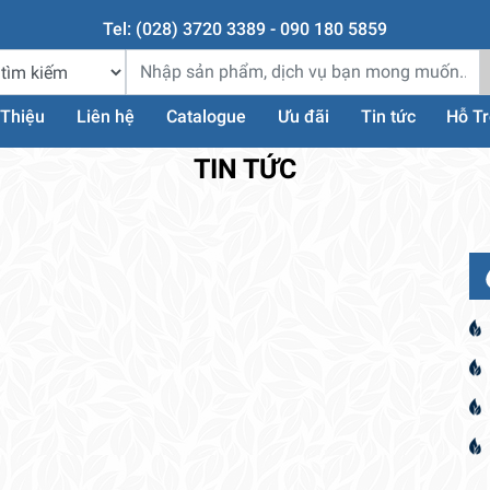
Tel: (028) 3720 3389 - 090 180 5859
 Thiệu
Liên hệ
Catalogue
Ưu đãi
Tin tức
Hỗ T
TIN TỨC