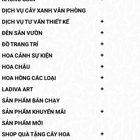
DỊCH VỤ CÂY XANH VĂN PHÒNG
DỊCH VỤ TƯ VẤN THIẾT KẾ
ĐÈN SÂN VƯỜN
ĐỒ TRANG TRÍ
HOA CẢNH SỰ KIỆN
HOA CHẬU
HOA HỒNG CÁC LOẠI
LADIVA ART
SẢN PHẨM BÁN CHẠY
SẢN PHẨM KHUYẾN MÃI
SẢN PHẨM MỚI
SHOP QUÀ TẶNG CÂY HOA