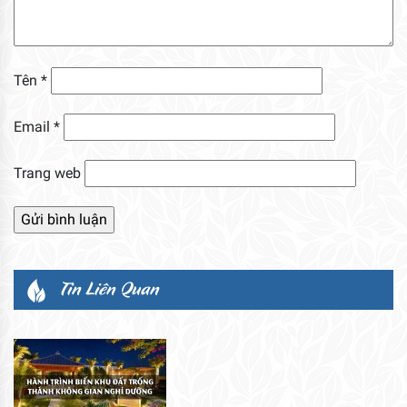
Tên
*
Email
*
Trang web
Tin Liên Quan