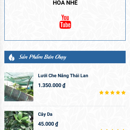
HOA NHÉ
Sản Phẩm Bán Chạy
Lưới Che Nắng Thái Lan
1.350.000
₫
Cây Da
45.000
₫