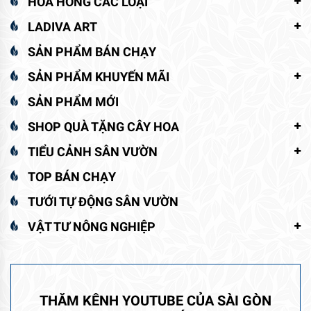
HOA HỒNG CÁC LOẠI
LADIVA ART
SẢN PHẨM BÁN CHẠY
SẢN PHẨM KHUYẾN MÃI
SẢN PHẨM MỚI
SHOP QUÀ TẶNG CÂY HOA
TIỂU CẢNH SÂN VƯỜN
TOP BÁN CHẠY
TƯỚI TỰ ĐỘNG SÂN VƯỜN
VẬT TƯ NÔNG NGHIỆP
THĂM KÊNH YOUTUBE CỦA SÀI GÒN