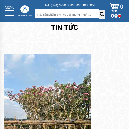
0
Tel: (028) 3720 3389 - 090 180 5859
MENU
TIN TỨC