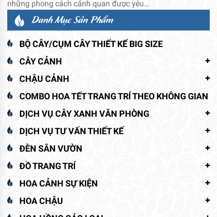
những phong cách cảnh quan được yêu…
Danh Mục Sản Phẩm
BỘ CÂY/CỤM CÂY THIẾT KẾ BIG SIZE
CÂY CẢNH
CHẬU CẢNH
COMBO HOA TẾT TRANG TRÍ THEO KHÔNG GIAN
DỊCH VỤ CÂY XANH VĂN PHÒNG
DỊCH VỤ TƯ VẤN THIẾT KẾ
ĐÈN SÂN VƯỜN
ĐỒ TRANG TRÍ
HOA CẢNH SỰ KIỆN
HOA CHẬU