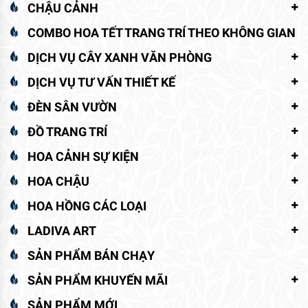
CHẬU CẢNH
COMBO HOA TẾT TRANG TRÍ THEO KHÔNG GIAN
DỊCH VỤ CÂY XANH VĂN PHÒNG
DỊCH VỤ TƯ VẤN THIẾT KẾ
ĐÈN SÂN VƯỜN
ĐỒ TRANG TRÍ
HOA CẢNH SỰ KIỆN
HOA CHẬU
HOA HỒNG CÁC LOẠI
LADIVA ART
SẢN PHẨM BÁN CHẠY
SẢN PHẨM KHUYẾN MÃI
SẢN PHẨM MỚI