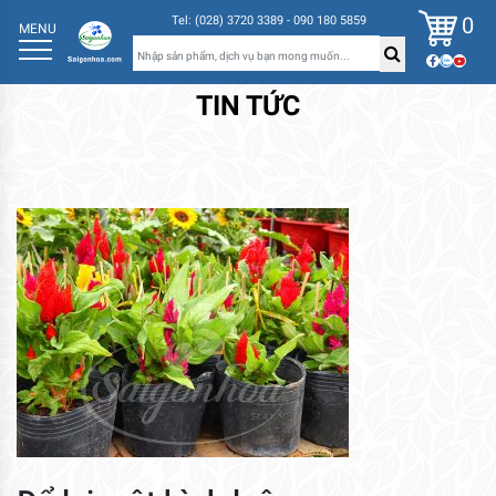
0
Tel: (028) 3720 3389 - 090 180 5859
MENU
TIN TỨC