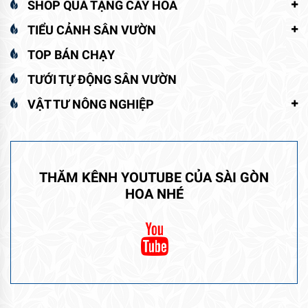
SHOP QUÀ TẶNG CÂY HOA
TIỂU CẢNH SÂN VƯỜN
TOP BÁN CHẠY
TƯỚI TỰ ĐỘNG SÂN VƯỜN
VẬT TƯ NÔNG NGHIỆP
THĂM KÊNH YOUTUBE CỦA SÀI GÒN
HOA NHÉ