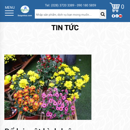
0
Tel: (028) 3720 3389 - 090 180 5859
MENU
TIN TỨC