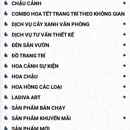
CHẬU CẢNH
COMBO HOA TẾT TRANG TRÍ THEO KHÔNG GIAN
DỊCH VỤ CÂY XANH VĂN PHÒNG
DỊCH VỤ TƯ VẤN THIẾT KẾ
ĐÈN SÂN VƯỜN
ĐỒ TRANG TRÍ
HOA CẢNH SỰ KIỆN
HOA CHẬU
HOA HỒNG CÁC LOẠI
LADIVA ART
SẢN PHẨM BÁN CHẠY
SẢN PHẨM KHUYẾN MÃI
SẢN PHẨM MỚI