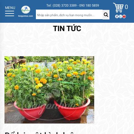
0
Tel: (028) 3720 3389 - 090 180 5859
MENU
TIN TỨC