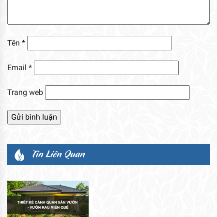
Tên
*
Email
*
Trang web
Tin Liên Quan