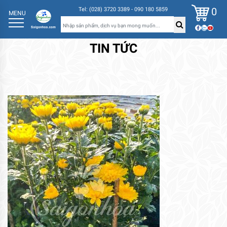
0
Tel: (028) 3720 3389 - 090 180 5859
MENU
TIN TỨC