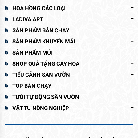
HOA HỒNG CÁC LOẠI
LADIVA ART
SẢN PHẨM BÁN CHẠY
SẢN PHẨM KHUYẾN MÃI
SẢN PHẨM MỚI
SHOP QUÀ TẶNG CÂY HOA
TIỂU CẢNH SÂN VƯỜN
TOP BÁN CHẠY
TƯỚI TỰ ĐỘNG SÂN VƯỜN
VẬT TƯ NÔNG NGHIỆP