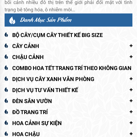
bối cảnh nhiều đô thị trên thế giới phải đối mặt với tình
trạng bê tông hóa, ô nhiễm môi…
Danh Mục Sản Phẩm
BỘ CÂY/CỤM CÂY THIẾT KẾ BIG SIZE
CÂY CẢNH
CHẬU CẢNH
COMBO HOA TẾT TRANG TRÍ THEO KHÔNG GIAN
DỊCH VỤ CÂY XANH VĂN PHÒNG
DỊCH VỤ TƯ VẤN THIẾT KẾ
ĐÈN SÂN VƯỜN
ĐỒ TRANG TRÍ
HOA CẢNH SỰ KIỆN
HOA CHẬU