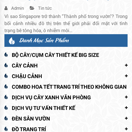
Admin
Tin tức
Vì sao Singapore trở thành ''Thành phố trong vườn''? Trong
bối cảnh nhiều đô thị trên thế giới phải đối mặt với tình
trạng bê tông hóa, ô nhiễm môi…
Danh Mục Sản Phẩm
BỘ CÂY/CỤM CÂY THIẾT KẾ BIG SIZE
CÂY CẢNH
CHẬU CẢNH
COMBO HOA TẾT TRANG TRÍ THEO KHÔNG GIAN
DỊCH VỤ CÂY XANH VĂN PHÒNG
DỊCH VỤ TƯ VẤN THIẾT KẾ
ĐÈN SÂN VƯỜN
ĐỒ TRANG TRÍ