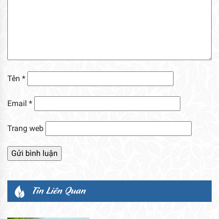
Tên
*
Email
*
Trang web
Tin Liên Quan