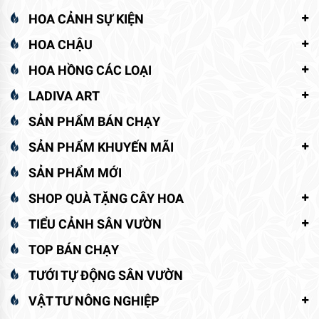
HOA CẢNH SỰ KIỆN
HOA CHẬU
HOA HỒNG CÁC LOẠI
LADIVA ART
SẢN PHẨM BÁN CHẠY
SẢN PHẨM KHUYẾN MÃI
SẢN PHẨM MỚI
SHOP QUÀ TẶNG CÂY HOA
TIỂU CẢNH SÂN VƯỜN
TOP BÁN CHẠY
TƯỚI TỰ ĐỘNG SÂN VƯỜN
VẬT TƯ NÔNG NGHIỆP