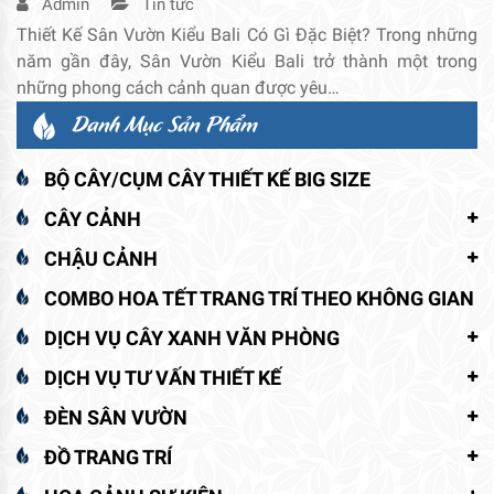
Admin
Tin tức
Thiết Kế Sân Vườn Kiểu Bali Có Gì Đặc Biệt? Trong những
năm gần đây, Sân Vườn Kiểu Bali trở thành một trong
những phong cách cảnh quan được yêu…
Danh Mục Sản Phẩm
BỘ CÂY/CỤM CÂY THIẾT KẾ BIG SIZE
CÂY CẢNH
CHẬU CẢNH
COMBO HOA TẾT TRANG TRÍ THEO KHÔNG GIAN
DỊCH VỤ CÂY XANH VĂN PHÒNG
DỊCH VỤ TƯ VẤN THIẾT KẾ
ĐÈN SÂN VƯỜN
ĐỒ TRANG TRÍ