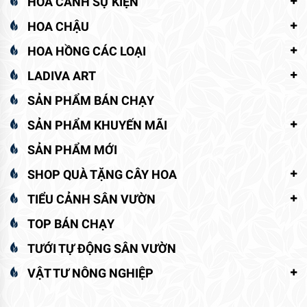
HOA CẢNH SỰ KIỆN
HOA CHẬU
HOA HỒNG CÁC LOẠI
LADIVA ART
SẢN PHẨM BÁN CHẠY
SẢN PHẨM KHUYẾN MÃI
SẢN PHẨM MỚI
SHOP QUÀ TẶNG CÂY HOA
TIỂU CẢNH SÂN VƯỜN
TOP BÁN CHẠY
TƯỚI TỰ ĐỘNG SÂN VƯỜN
VẬT TƯ NÔNG NGHIỆP