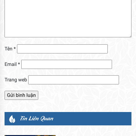
Tên
*
Email
*
Trang web
Tin Liên Quan