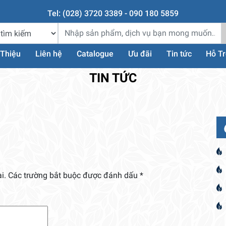
Tel: (028) 3720 3389 - 090 180 5859
 Thiệu
Liên hệ
Catalogue
Ưu đãi
Tin tức
Hỗ T
TIN TỨC
i.
Các trường bắt buộc được đánh dấu
*