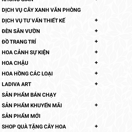
DỊCH VỤ CÂY XANH VĂN PHÒNG
DỊCH VỤ TƯ VẤN THIẾT KẾ
ĐÈN SÂN VƯỜN
ĐỒ TRANG TRÍ
HOA CẢNH SỰ KIỆN
HOA CHẬU
HOA HỒNG CÁC LOẠI
LADIVA ART
SẢN PHẨM BÁN CHẠY
SẢN PHẨM KHUYẾN MÃI
SẢN PHẨM MỚI
SHOP QUÀ TẶNG CÂY HOA