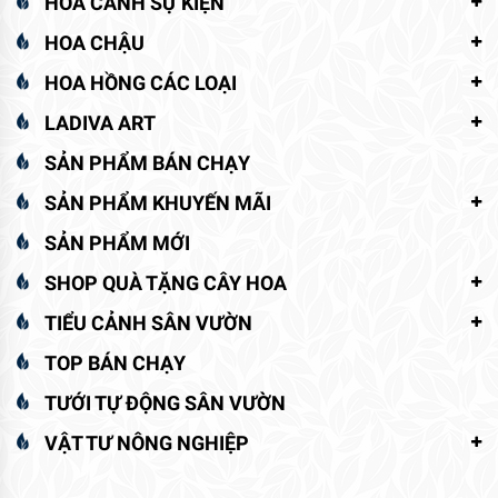
HOA CẢNH SỰ KIỆN
HOA CHẬU
HOA HỒNG CÁC LOẠI
LADIVA ART
SẢN PHẨM BÁN CHẠY
SẢN PHẨM KHUYẾN MÃI
SẢN PHẨM MỚI
SHOP QUÀ TẶNG CÂY HOA
TIỂU CẢNH SÂN VƯỜN
TOP BÁN CHẠY
TƯỚI TỰ ĐỘNG SÂN VƯỜN
VẬT TƯ NÔNG NGHIỆP