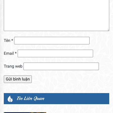
Tên
*
Email
*
Trang web
Tin Liên Quan