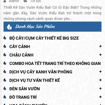
Admin
Tin tức
Thiết Kế Sân Vườn Kiểu Bali Có Gì Đặc Biệt? Trong những
năm gần đây, Sân Vườn Kiểu Bali trở thành một trong
những phong cách cảnh quan được yêu…
Danh Mục Sản Phẩm
BỘ CÂY/CỤM CÂY THIẾT KẾ BIG SIZE
CÂY CẢNH
CHẬU CẢNH
COMBO HOA TẾT TRANG TRÍ THEO KHÔNG GIAN
DỊCH VỤ CÂY XANH VĂN PHÒNG
DỊCH VỤ TƯ VẤN THIẾT KẾ
ĐÈN SÂN VƯỜN
ĐỒ TRANG TRÍ