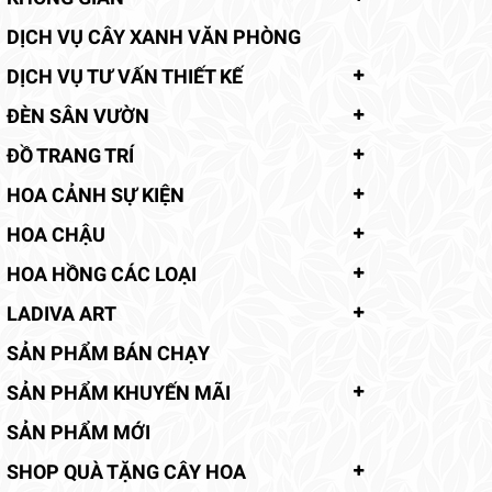
DỊCH VỤ CÂY XANH VĂN PHÒNG
DỊCH VỤ TƯ VẤN THIẾT KẾ
ĐÈN SÂN VƯỜN
ĐỒ TRANG TRÍ
HOA CẢNH SỰ KIỆN
HOA CHẬU
HOA HỒNG CÁC LOẠI
LADIVA ART
SẢN PHẨM BÁN CHẠY
SẢN PHẨM KHUYẾN MÃI
SẢN PHẨM MỚI
SHOP QUÀ TẶNG CÂY HOA