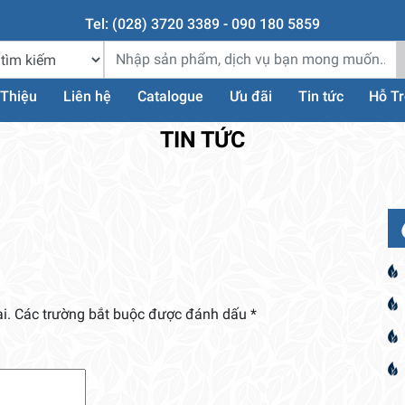
Tel: (028) 3720 3389 - 090 180 5859
 Thiệu
Liên hệ
Catalogue
Ưu đãi
Tin tức
Hỗ T
TIN TỨC
i.
Các trường bắt buộc được đánh dấu
*