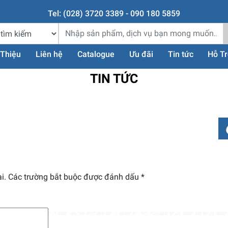
Tel: (028) 3720 3389 - 090 180 5859
 Thiệu
Liên hệ
Catalogue
Ưu đãi
Tin tức
Hỗ T
TIN TỨC
i.
Các trường bắt buộc được đánh dấu
*