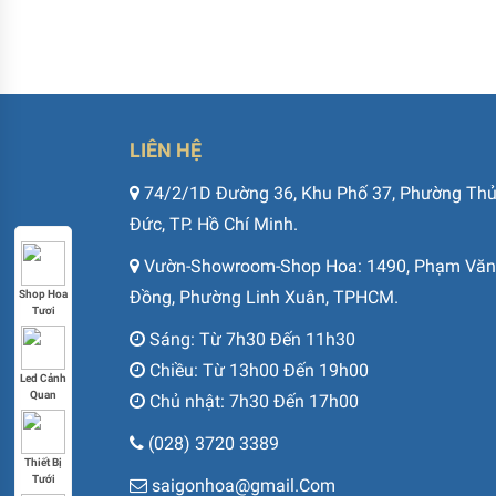
LIÊN HỆ
74/2/1D Đường 36, Khu Phố 37, Phường Th
Đức, TP. Hồ Chí Minh.
Vườn-Showroom-Shop Hoa: 1490, Phạm Văn
Đồng, Phường Linh Xuân, TPHCM.
Shop Hoa
Tươi
Sáng: Từ 7h30 Đến 11h30
Chiều: Từ 13h00 Đến 19h00
Led Cảnh
Quan
Chủ nhật: 7h30 Đến 17h00
(028) 3720 3389
Thiết Bị
Tưới
saigonhoa@gmail.Com