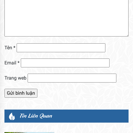
Tên
*
Email
*
Trang web
Tin Liên Quan