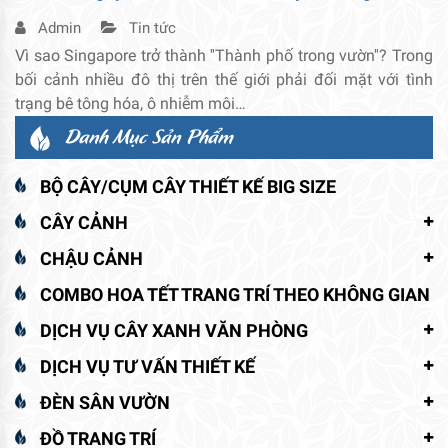
Admin
Tin tức
Vì sao Singapore trở thành ''Thành phố trong vườn''? Trong
bối cảnh nhiều đô thị trên thế giới phải đối mặt với tình
trạng bê tông hóa, ô nhiễm môi…
Danh Mục Sản Phẩm
BỘ CÂY/CỤM CÂY THIẾT KẾ BIG SIZE
CÂY CẢNH
CHẬU CẢNH
COMBO HOA TẾT TRANG TRÍ THEO KHÔNG GIAN
DỊCH VỤ CÂY XANH VĂN PHÒNG
DỊCH VỤ TƯ VẤN THIẾT KẾ
ĐÈN SÂN VƯỜN
ĐỒ TRANG TRÍ