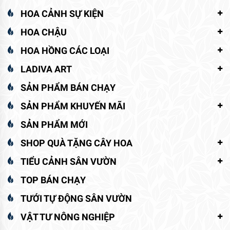
HOA CẢNH SỰ KIỆN
HOA CHẬU
HOA HỒNG CÁC LOẠI
LADIVA ART
SẢN PHẨM BÁN CHẠY
SẢN PHẨM KHUYẾN MÃI
SẢN PHẨM MỚI
SHOP QUÀ TẶNG CÂY HOA
TIỂU CẢNH SÂN VƯỜN
TOP BÁN CHẠY
TƯỚI TỰ ĐỘNG SÂN VƯỜN
VẬT TƯ NÔNG NGHIỆP