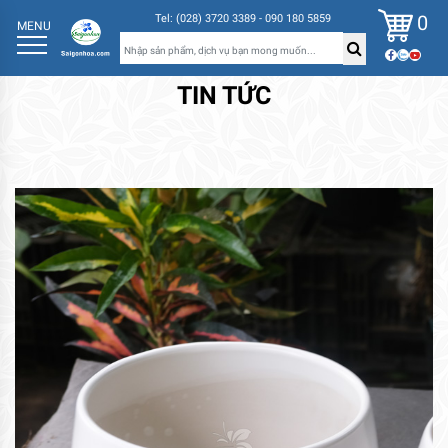
0
Tel: (028) 3720 3389 - 090 180 5859
MENU
TIN TỨC