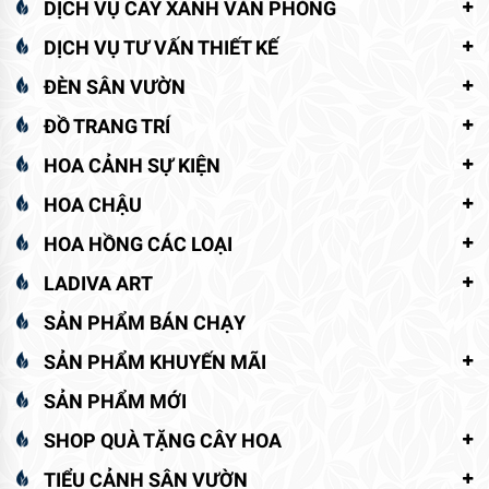
DỊCH VỤ CÂY XANH VĂN PHÒNG
DỊCH VỤ TƯ VẤN THIẾT KẾ
ĐÈN SÂN VƯỜN
ĐỒ TRANG TRÍ
HOA CẢNH SỰ KIỆN
HOA CHẬU
HOA HỒNG CÁC LOẠI
LADIVA ART
SẢN PHẨM BÁN CHẠY
SẢN PHẨM KHUYẾN MÃI
SẢN PHẨM MỚI
SHOP QUÀ TẶNG CÂY HOA
TIỂU CẢNH SÂN VƯỜN