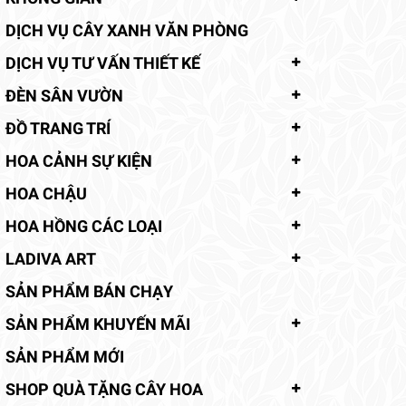
DỊCH VỤ CÂY XANH VĂN PHÒNG
DỊCH VỤ TƯ VẤN THIẾT KẾ
ĐÈN SÂN VƯỜN
ĐỒ TRANG TRÍ
HOA CẢNH SỰ KIỆN
HOA CHẬU
HOA HỒNG CÁC LOẠI
LADIVA ART
SẢN PHẨM BÁN CHẠY
SẢN PHẨM KHUYẾN MÃI
SẢN PHẨM MỚI
SHOP QUÀ TẶNG CÂY HOA