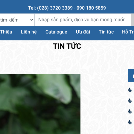
Tel: (028) 3720 3389 - 090 180 5859
 Thiệu
Liên hệ
Catalogue
Ưu đãi
Tin tức
Hỗ T
TIN TỨC