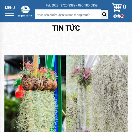
0
Tel: (028) 3720 3389 - 090 180 5859
MENU
TIN TỨC