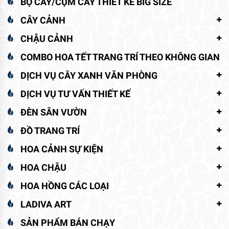
BỘ CÂY/CỤM CÂY THIẾT KẾ BIG SIZE
CÂY CẢNH
CHẬU CẢNH
COMBO HOA TẾT TRANG TRÍ THEO KHÔNG GIAN
DỊCH VỤ CÂY XANH VĂN PHÒNG
DỊCH VỤ TƯ VẤN THIẾT KẾ
ĐÈN SÂN VƯỜN
ĐỒ TRANG TRÍ
HOA CẢNH SỰ KIỆN
HOA CHẬU
HOA HỒNG CÁC LOẠI
LADIVA ART
SẢN PHẨM BÁN CHẠY