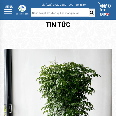
0
Tel: (028) 3720 3389 - 090 180 5859
MENU
TIN TỨC