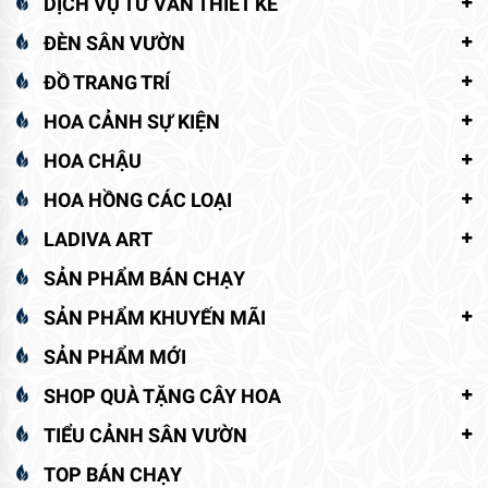
DỊCH VỤ TƯ VẤN THIẾT KẾ
ĐÈN SÂN VƯỜN
ĐỒ TRANG TRÍ
HOA CẢNH SỰ KIỆN
HOA CHẬU
HOA HỒNG CÁC LOẠI
LADIVA ART
SẢN PHẨM BÁN CHẠY
SẢN PHẨM KHUYẾN MÃI
SẢN PHẨM MỚI
SHOP QUÀ TẶNG CÂY HOA
TIỂU CẢNH SÂN VƯỜN
TOP BÁN CHẠY