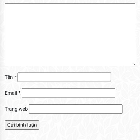
Tên
*
Email
*
Trang web