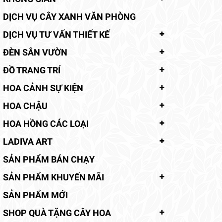
DỊCH VỤ CÂY XANH VĂN PHÒNG
DỊCH VỤ TƯ VẤN THIẾT KẾ
ĐÈN SÂN VƯỜN
ĐỒ TRANG TRÍ
HOA CẢNH SỰ KIỆN
HOA CHẬU
HOA HỒNG CÁC LOẠI
LADIVA ART
SẢN PHẨM BÁN CHẠY
SẢN PHẨM KHUYẾN MÃI
SẢN PHẨM MỚI
SHOP QUÀ TẶNG CÂY HOA