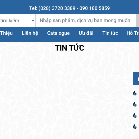
Tel: (028) 3720 3389 - 090 180 5859
 Thiệu
Liên hệ
Catalogue
Ưu đãi
Tin tức
Hỗ T
TIN TỨC