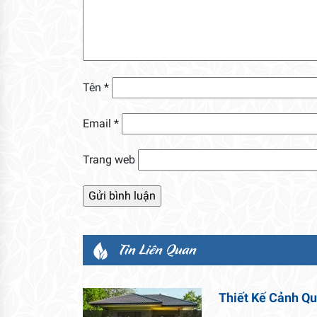
Tên
*
Email
*
Trang web
Tin Liên Quan
Thiết Kế Cảnh Q