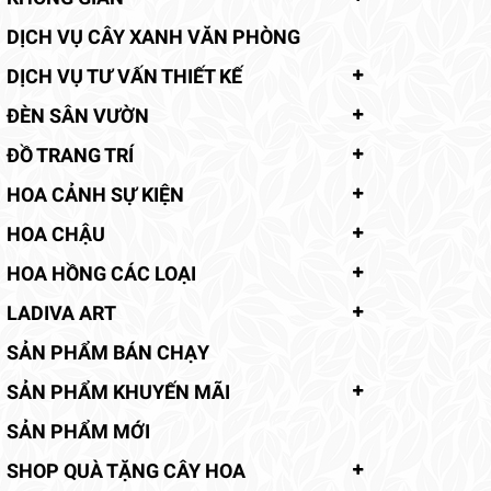
DỊCH VỤ CÂY XANH VĂN PHÒNG
DỊCH VỤ TƯ VẤN THIẾT KẾ
ĐÈN SÂN VƯỜN
ĐỒ TRANG TRÍ
HOA CẢNH SỰ KIỆN
HOA CHẬU
HOA HỒNG CÁC LOẠI
LADIVA ART
SẢN PHẨM BÁN CHẠY
SẢN PHẨM KHUYẾN MÃI
SẢN PHẨM MỚI
SHOP QUÀ TẶNG CÂY HOA