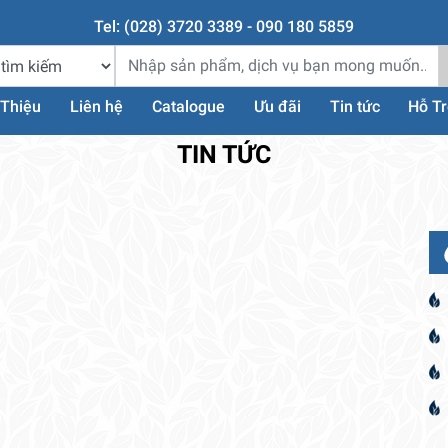
Tel: (028) 3720 3389 - 090 180 5859
 Thiệu
Liên hệ
Catalogue
Ưu đãi
Tin tức
Hỗ T
TIN TỨC