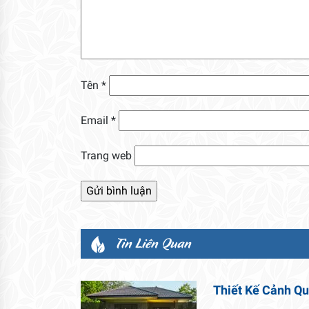
Tên
*
Email
*
Trang web
Tin Liên Quan
Thiết Kế Cảnh Q