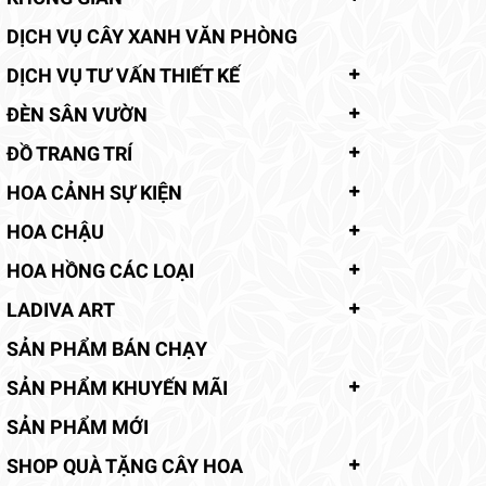
DỊCH VỤ CÂY XANH VĂN PHÒNG
DỊCH VỤ TƯ VẤN THIẾT KẾ
ĐÈN SÂN VƯỜN
ĐỒ TRANG TRÍ
HOA CẢNH SỰ KIỆN
HOA CHẬU
HOA HỒNG CÁC LOẠI
LADIVA ART
SẢN PHẨM BÁN CHẠY
SẢN PHẨM KHUYẾN MÃI
SẢN PHẨM MỚI
SHOP QUÀ TẶNG CÂY HOA