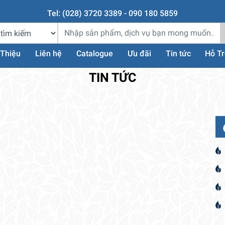
Tel: (028) 3720 3389 - 090 180 5859
 Thiệu
Liên hệ
Catalogue
Ưu đãi
Tin tức
Hỗ T
TIN TỨC