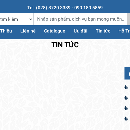
Tel: (028) 3720 3389 - 090 180 5859
 Thiệu
Liên hệ
Catalogue
Ưu đãi
Tin tức
Hỗ T
TIN TỨC