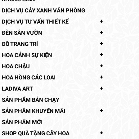
DỊCH VỤ CÂY XANH VĂN PHÒNG
DỊCH VỤ TƯ VẤN THIẾT KẾ
ĐÈN SÂN VƯỜN
ĐỒ TRANG TRÍ
HOA CẢNH SỰ KIỆN
HOA CHẬU
HOA HỒNG CÁC LOẠI
LADIVA ART
SẢN PHẨM BÁN CHẠY
SẢN PHẨM KHUYẾN MÃI
SẢN PHẨM MỚI
SHOP QUÀ TẶNG CÂY HOA