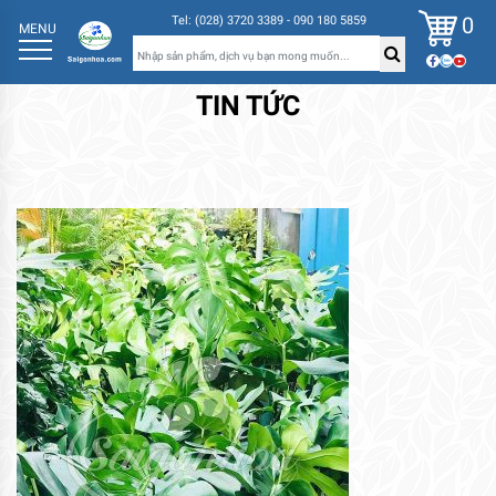
0
Tel: (028) 3720 3389 - 090 180 5859
MENU
TIN TỨC