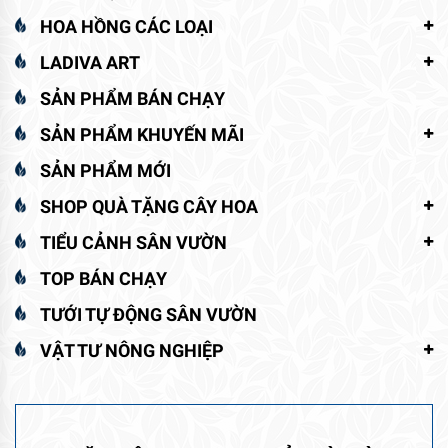
HOA HỒNG CÁC LOẠI
LADIVA ART
SẢN PHẨM BÁN CHẠY
SẢN PHẨM KHUYẾN MÃI
SẢN PHẨM MỚI
SHOP QUÀ TẶNG CÂY HOA
TIỂU CẢNH SÂN VƯỜN
TOP BÁN CHẠY
TƯỚI TỰ ĐỘNG SÂN VƯỜN
VẬT TƯ NÔNG NGHIỆP