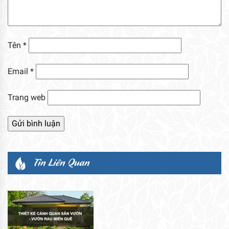
Tên
*
Email
*
Trang web
Tin Liên Quan