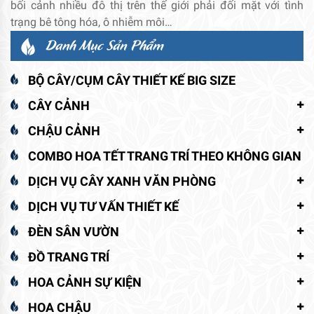
bối cảnh nhiều đô thị trên thế giới phải đối mặt với tình
trạng bê tông hóa, ô nhiễm môi…
Danh Mục Sản Phẩm
BỘ CÂY/CỤM CÂY THIẾT KẾ BIG SIZE
CÂY CẢNH
CHẬU CẢNH
COMBO HOA TẾT TRANG TRÍ THEO KHÔNG GIAN
DỊCH VỤ CÂY XANH VĂN PHÒNG
DỊCH VỤ TƯ VẤN THIẾT KẾ
ĐÈN SÂN VƯỜN
ĐỒ TRANG TRÍ
HOA CẢNH SỰ KIỆN
HOA CHẬU