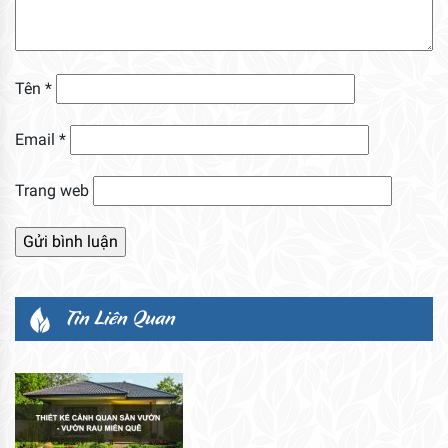
Tên
*
Email
*
Trang web
Tin Liên Quan