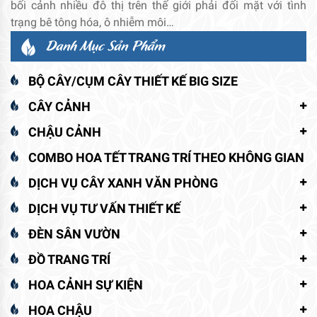
bối cảnh nhiều đô thị trên thế giới phải đối mặt với tình
trạng bê tông hóa, ô nhiễm môi…
Danh Mục Sản Phẩm
BỘ CÂY/CỤM CÂY THIẾT KẾ BIG SIZE
CÂY CẢNH
CHẬU CẢNH
COMBO HOA TẾT TRANG TRÍ THEO KHÔNG GIAN
DỊCH VỤ CÂY XANH VĂN PHÒNG
DỊCH VỤ TƯ VẤN THIẾT KẾ
ĐÈN SÂN VƯỜN
ĐỒ TRANG TRÍ
HOA CẢNH SỰ KIỆN
HOA CHẬU