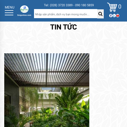
0
Tel: (028) 3720 3389 - 090 180 5859
MENU
TIN TỨC