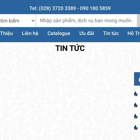
Tel: (028) 3720 3389 - 090 180 5859
 Thiệu
Liên hệ
Catalogue
Ưu đãi
Tin tức
Hỗ T
TIN TỨC