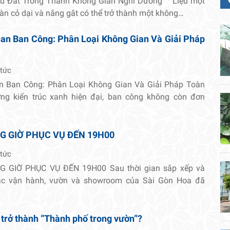
hu Đất Trống Thành Không Gian Nghỉ Dưỡng Liệu một
oàn cỏ dại và nắng gắt có thể trở thành một không…
an Ban Công: Phân Loại Không Gian Và Giải Pháp
 tức
n Ban Công: Phân Loại Không Gian Và Giải Pháp Toàn
ng kiến trúc xanh hiện đại, ban công không còn đơn
G GIỜ PHỤC VỤ ĐẾN 19H00
 tức
 GIỜ PHỤC VỤ ĐẾN 19H00 Sau thời gian sắp xếp và
tác vận hành, vườn và showroom của Sài Gòn Hoa đã
 trở thành ”Thành phố trong vườn”?