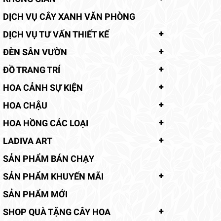
DỊCH VỤ CÂY XANH VĂN PHÒNG
DỊCH VỤ TƯ VẤN THIẾT KẾ
ĐÈN SÂN VƯỜN
ĐỒ TRANG TRÍ
HOA CẢNH SỰ KIỆN
HOA CHẬU
HOA HỒNG CÁC LOẠI
LADIVA ART
SẢN PHẨM BÁN CHẠY
SẢN PHẨM KHUYẾN MÃI
SẢN PHẨM MỚI
SHOP QUÀ TẶNG CÂY HOA