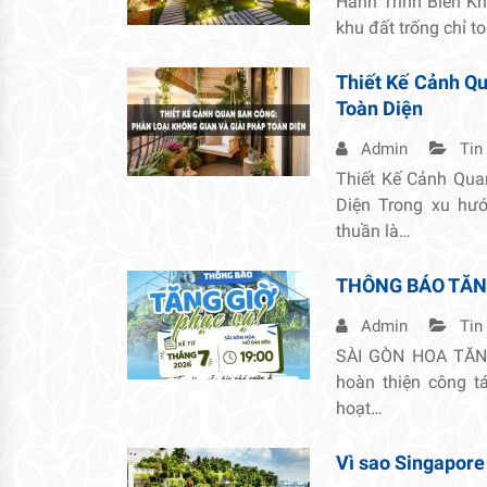
Hành Trình Biến K
khu đất trống chỉ t
Thiết Kế Cảnh Qu
Toàn Diện
Admin
Tin
Thiết Kế Cảnh Qua
Diện Trong xu hướ
thuần là…
THÔNG BÁO TĂN
Admin
Tin
SÀI GÒN HOA TĂNG
hoàn thiện công 
hoạt…
Vì sao Singapore