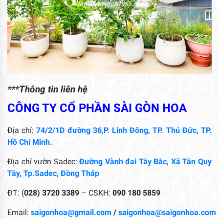
***Thông tin liên hệ
CÔNG TY CỔ PHẦN SÀI GÒN HOA
Địa chỉ:
74/2/1D đường 36,P. Linh Đông, TP. Thủ Đức, TP.
Hồ Chí Minh.
Địa chỉ vườn Sadec:
Đường Vành đai Tây Bắc, Xã Tân Quy
Tây, Tp.Sadec, Đồng Tháp
ĐT: (
028) 3720 3389
– CSKH:
090 180 5859
Email:
saigonhoa@gmail.com
/
saigonhoa@saigonhoa.com