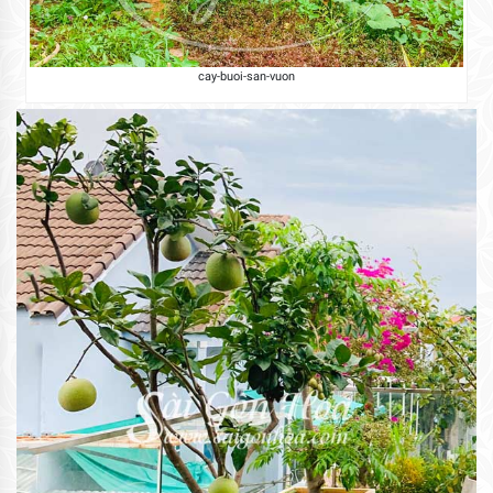
cay-buoi-san-vuon