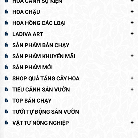
HOA CẢNH SỰ KIỆN
HOA CHẬU
HOA HỒNG CÁC LOẠI
LADIVA ART
SẢN PHẨM BÁN CHẠY
SẢN PHẨM KHUYẾN MÃI
SẢN PHẨM MỚI
SHOP QUÀ TẶNG CÂY HOA
TIỂU CẢNH SÂN VƯỜN
TOP BÁN CHẠY
TƯỚI TỰ ĐỘNG SÂN VƯỜN
VẬT TƯ NÔNG NGHIỆP