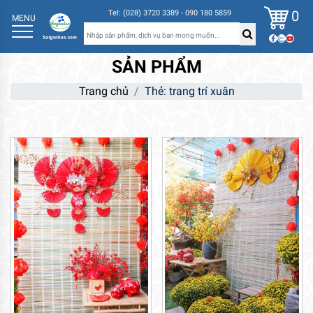
0
Tel: (028) 3720 3389 - 090 180 5859
MENU
SẢN PHẨM
Trang chủ
Thẻ: trang trí xuân