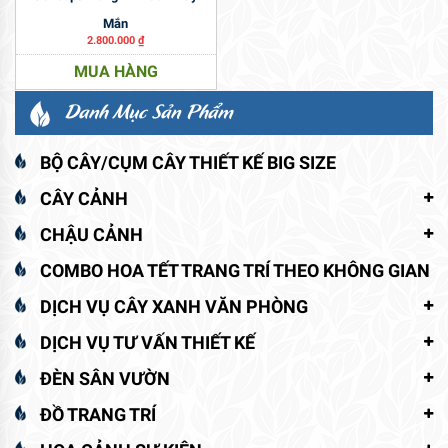
Mắn
2.800.000
₫
MUA HÀNG
Danh Mục Sản Phẩm
BỘ CÂY/CỤM CÂY THIẾT KẾ BIG SIZE
CÂY CẢNH
CHẬU CẢNH
COMBO HOA TẾT TRANG TRÍ THEO KHÔNG GIAN
DỊCH VỤ CÂY XANH VĂN PHÒNG
DỊCH VỤ TƯ VẤN THIẾT KẾ
ĐÈN SÂN VƯỜN
ĐỒ TRANG TRÍ