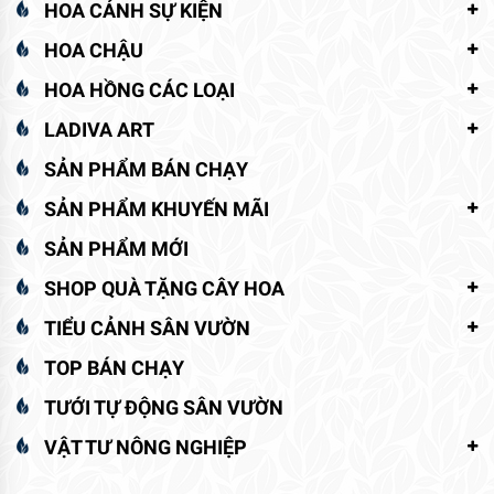
HOA CẢNH SỰ KIỆN
HOA CHẬU
HOA HỒNG CÁC LOẠI
LADIVA ART
SẢN PHẨM BÁN CHẠY
SẢN PHẨM KHUYẾN MÃI
SẢN PHẨM MỚI
SHOP QUÀ TẶNG CÂY HOA
TIỂU CẢNH SÂN VƯỜN
TOP BÁN CHẠY
TƯỚI TỰ ĐỘNG SÂN VƯỜN
VẬT TƯ NÔNG NGHIỆP