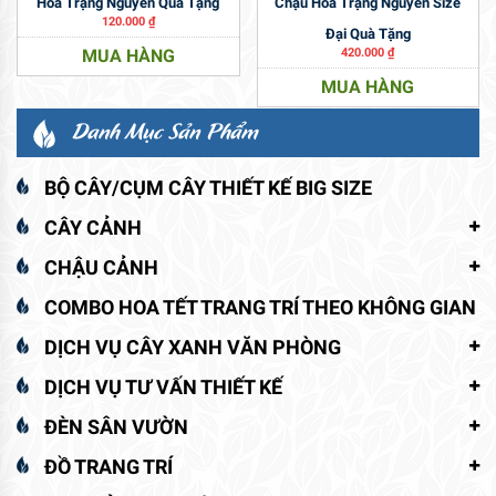
Hoa Trạng Nguyên Quà Tặng
Chậu Hoa Trạng Nguyên Size
120.000
₫
Đại Quà Tặng
MUA HÀNG
420.000
₫
MUA HÀNG
Danh Mục Sản Phẩm
BỘ CÂY/CỤM CÂY THIẾT KẾ BIG SIZE
CÂY CẢNH
CHẬU CẢNH
COMBO HOA TẾT TRANG TRÍ THEO KHÔNG GIAN
DỊCH VỤ CÂY XANH VĂN PHÒNG
DỊCH VỤ TƯ VẤN THIẾT KẾ
ĐÈN SÂN VƯỜN
ĐỒ TRANG TRÍ