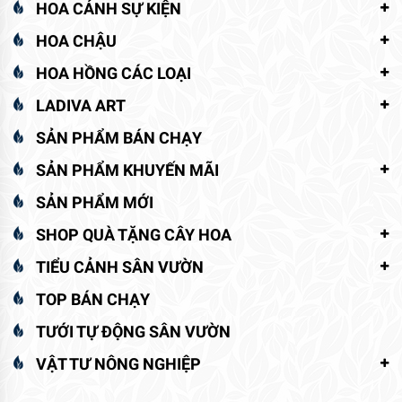
HOA CẢNH SỰ KIỆN
HOA CHẬU
HOA HỒNG CÁC LOẠI
LADIVA ART
SẢN PHẨM BÁN CHẠY
SẢN PHẨM KHUYẾN MÃI
SẢN PHẨM MỚI
SHOP QUÀ TẶNG CÂY HOA
TIỂU CẢNH SÂN VƯỜN
TOP BÁN CHẠY
TƯỚI TỰ ĐỘNG SÂN VƯỜN
VẬT TƯ NÔNG NGHIỆP