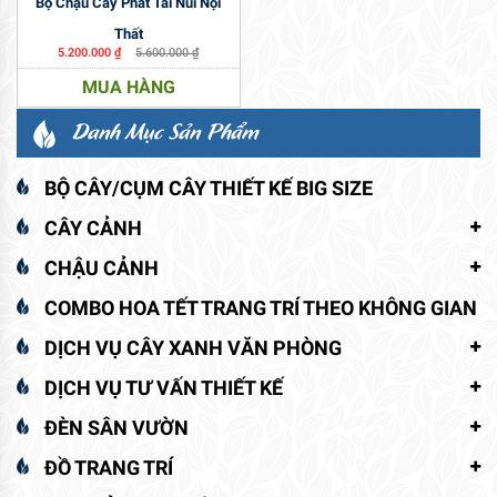
Bộ Chậu Cây Phát Tài Núi Nội
Thất
5.200.000
₫
5.600.000
₫
MUA HÀNG
Danh Mục Sản Phẩm
BỘ CÂY/CỤM CÂY THIẾT KẾ BIG SIZE
CÂY CẢNH
CHẬU CẢNH
COMBO HOA TẾT TRANG TRÍ THEO KHÔNG GIAN
DỊCH VỤ CÂY XANH VĂN PHÒNG
DỊCH VỤ TƯ VẤN THIẾT KẾ
ĐÈN SÂN VƯỜN
ĐỒ TRANG TRÍ