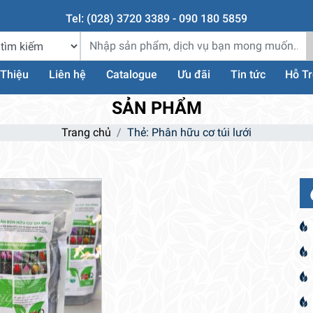
Tel: (028) 3720 3389 - 090 180 5859
 Thiệu
Liên hệ
Catalogue
Ưu đãi
Tin tức
Hỗ T
SẢN PHẨM
Trang chủ
Thẻ: Phân hữu cơ túi lưới