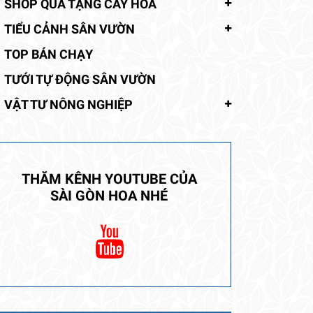
SHOP QUÀ TẶNG CÂY HOA
TIỂU CẢNH SÂN VƯỜN
TOP BÁN CHẠY
TƯỚI TỰ ĐỘNG SÂN VƯỜN
VẬT TƯ NÔNG NGHIỆP
THĂM KÊNH YOUTUBE CỦA
SÀI GÒN HOA NHÉ