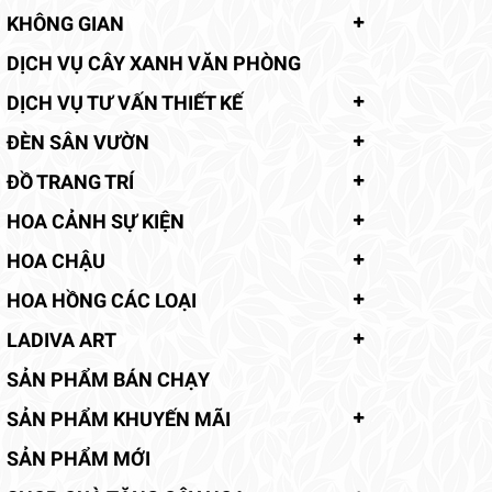
KHÔNG GIAN
DỊCH VỤ CÂY XANH VĂN PHÒNG
DỊCH VỤ TƯ VẤN THIẾT KẾ
ĐÈN SÂN VƯỜN
ĐỒ TRANG TRÍ
HOA CẢNH SỰ KIỆN
HOA CHẬU
HOA HỒNG CÁC LOẠI
LADIVA ART
SẢN PHẨM BÁN CHẠY
SẢN PHẨM KHUYẾN MÃI
SẢN PHẨM MỚI